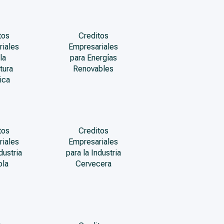
tos
Creditos
riales
Empresariales
la
para Energías
tura
Renovables
ica
tos
Creditos
riales
Empresariales
dustria
para la Industria
ola
Cervecera