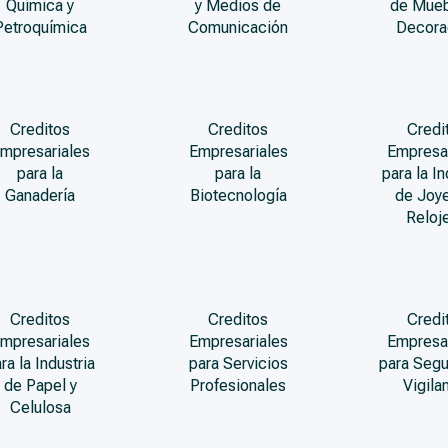
Química y
y Medios de
de Mueb
Petroquímica
Comunicación
Decora
Creditos
Creditos
Credi
mpresariales
Empresariales
Empresa
para la
para la
para la In
Ganadería
Biotecnología
de Joye
Reloje
Creditos
Creditos
Credi
mpresariales
Empresariales
Empresa
ra la Industria
para Servicios
para Segu
de Papel y
Profesionales
Vigila
Celulosa