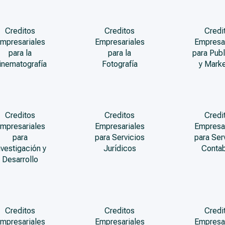
Creditos
Creditos
Credi
mpresariales
Empresariales
Empresa
para la
para la
para Publ
inematografía
Fotografía
y Marke
Creditos
Creditos
Credi
mpresariales
Empresariales
Empresa
para
para Servicios
para Ser
nvestigación y
Jurídicos
Conta
Desarrollo
Creditos
Creditos
Credi
mpresariales
Empresariales
Empresa