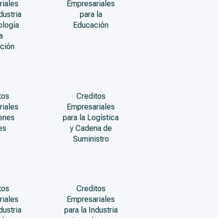
riales
Empresariales
dustria
para la
ología
Educación
a
ción
tos
Creditos
riales
Empresariales
enes
para la Logística
es
y Cadena de
Suministro
tos
Creditos
riales
Empresariales
dustria
para la Industria