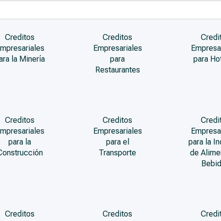
Creditos
Creditos
Credi
mpresariales
Empresariales
Empresa
ara la Minería
para
para Ho
Restaurantes
Creditos
Creditos
Credi
mpresariales
Empresariales
Empresa
para la
para el
para la In
Construcción
Transporte
de Alime
Bebi
Creditos
Creditos
Credi