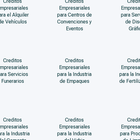
Creditos
Creditos
Credi
mpresariales
Empresariales
Empresa
ara el Alquiler
para Centros de
para Ser
de Vehículos
Convenciones y
de Di
Eventos
Gráfi
Creditos
Creditos
Credi
mpresariales
Empresariales
Empresa
ara Servicios
para la Industria
para la In
Funerarios
de Empaques
de Fertil
Creditos
Creditos
Credi
mpresariales
Empresariales
Empresa
ra la Industria
para la Industria
para Pro