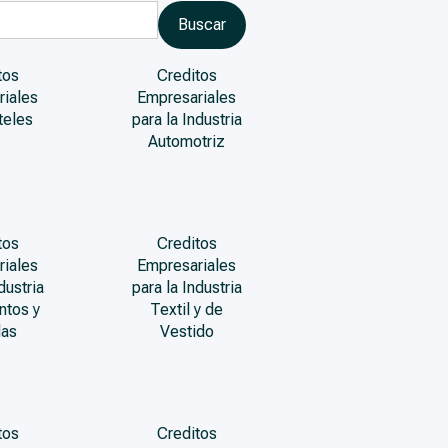
tos
Creditos
riales
Empresariales
teles
para la Industria
Automotriz
tos
Creditos
riales
Empresariales
dustria
para la Industria
ntos y
Textil y de
das
Vestido
tos
Creditos