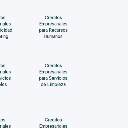
tos
Creditos
riales
Empresariales
icidad
para Recursos
ting
Humanos
tos
Creditos
riales
Empresariales
vicios
para Servicios
bles
de Limpieza
tos
Creditos
riales
Empresariales