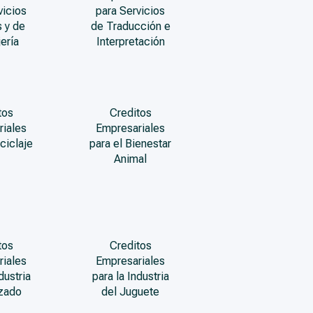
vicios
para Servicios
 y de
de Traducción e
ería
Interpretación
tos
Creditos
riales
Empresariales
ciclaje
para el Bienestar
Animal
tos
Creditos
riales
Empresariales
dustria
para la Industria
lzado
del Juguete