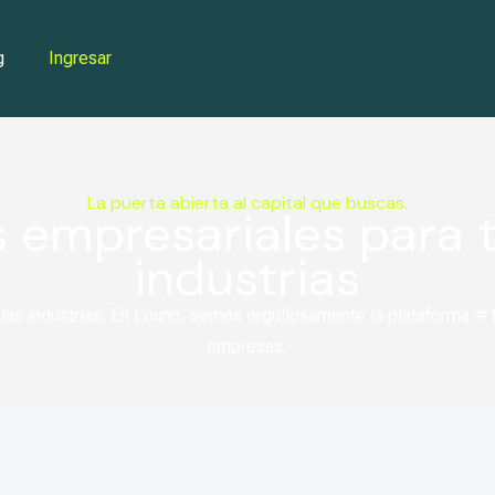
g
Ingresar
La puerta abierta al capital que buscas.
 empresariales para 
industrias
 las industrias. En Lounn, somos orgullosamente la plataforma #
empresas.