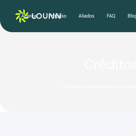
Acerca
Proceso
Aliados
FAQ
Blo
Créditos
Créditos empresariales para todas