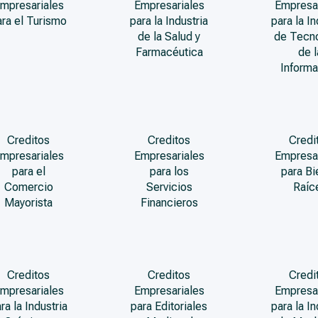
mpresariales
Empresariales
Empresa
ara el Turismo
para la Industria
para la In
de la Salud y
de Tecn
Farmacéutica
de l
Informa
Creditos
Creditos
Credi
mpresariales
Empresariales
Empresa
para el
para los
para Bi
Comercio
Servicios
Raíc
Mayorista
Financieros
Creditos
Creditos
Credi
mpresariales
Empresariales
Empresa
ra la Industria
para Editoriales
para la In