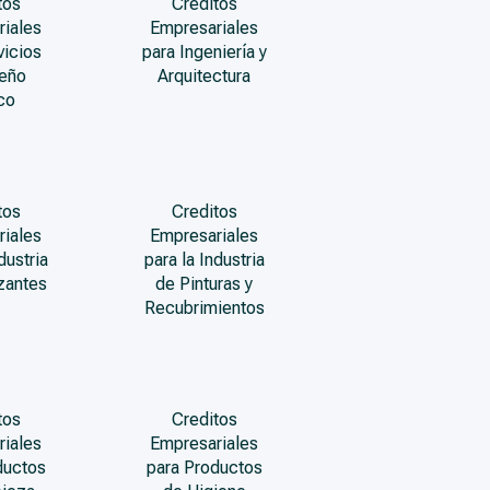
tos
Creditos
riales
Empresariales
vicios
para Ingeniería y
seño
Arquitectura
co
tos
Creditos
riales
Empresariales
dustria
para la Industria
izantes
de Pinturas y
Recubrimientos
tos
Creditos
riales
Empresariales
ductos
para Productos