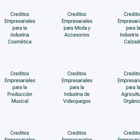
Creditos
Creditos
Credito
Empresariales
Empresariales
Empresari
para la
para Moda y
para l
Industria
Accesorios
Industria
Cosmética
Calzad
Creditos
Creditos
Credito
Empresariales
Empresariales
Empresari
para la
para la
para l
Producción
Industria de
Agricult
Musical
Videojuegos
Orgáni
Creditos
Creditos
Credito
Empresariales
Empresariales
Empresari