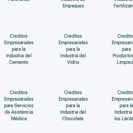
Empaques
Fertiliza
Creditos
Creditos
Credito
Empresariales
Empresariales
Empresari
para la
para la
para
Industria del
Industria del
Producto
Cemento
Vidrio
Limpie
Creditos
Creditos
Credito
Empresariales
Empresariales
Empresari
para Servicios
para la
para l
de Asistencia
Industria del
Industria
Médica
Chocolate
los Láct