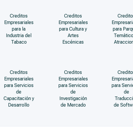
Creditos
Creditos
Credito
Empresariales
Empresariales
Empresari
para la
para Cultura y
para Par
Industria del
Artes
Temático
Tabaco
Escénicas
Atraccio
Creditos
Creditos
Credito
Empresariales
Empresariales
Empresari
para Servicios
para Servicios
para Servi
de
de
de
Capacitación y
Investigación
Traducc
Desarrollo
de Mercado
de Softw