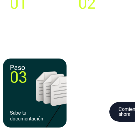
01
02
Compara y elige la
Crea tu cuenta y llena
mejor
una solicitud 100% en
oferta de
línea
financiamiento
Paso
Paso
03
04
Comienz
Sube tu
Recibe tu
ahora
documentación
financiamiento