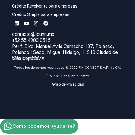
Crédito Revolvente para empresas
Crédito Simple para empresas
contacto@lounn.mx
+52 55 4900 0515
Perif. Blvd. Manuel Ávila Camacho 137, Polanco,
Polanco I Secc, Miguel Hidalgo, 11510 Ciudad de
México, CDMX
View on maps
Todos los derechos reservados © 2022 FIN CONECT S.A.P.I de C.V.
“Lounn”. Consulta nuestro
Aviso de Privacidad
¿Como podemos ayudarte?