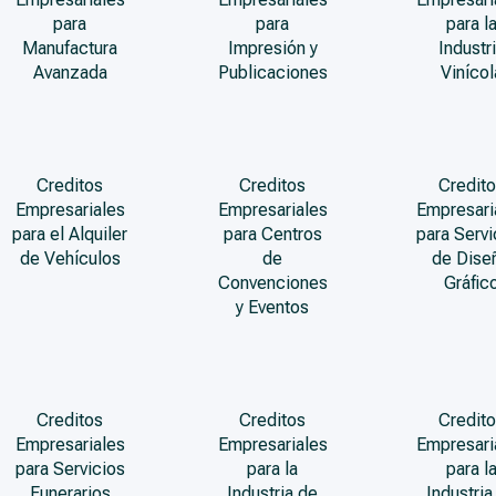
para
para
para l
Manufactura
Impresión y
Industr
Avanzada
Publicaciones
Vinícol
Creditos
Creditos
Credito
Empresariales
Empresariales
Empresari
para el Alquiler
para Centros
para Servi
de Vehículos
de
de Dise
Convenciones
Gráfic
y Eventos
Creditos
Creditos
Credito
Empresariales
Empresariales
Empresari
para Servicios
para la
para l
Funerarios
Industria de
Industria