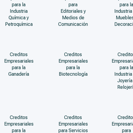
para la
para
para l
Industria
Editoriales y
Industria
Química y
Medios de
Muebles
Petroquímica
Comunicación
Decorac
Creditos
Creditos
Credito
Empresariales
Empresariales
Empresari
para la
para la
para l
Ganadería
Biotecnología
Industria
Joyería
Relojer
Creditos
Creditos
Credito
Empresariales
Empresariales
Empresari
para la
para Servicios
para