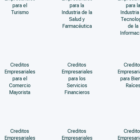
para el
para la
para l
Turismo
Industria de la
Industria
Salud y
Tecnolo
Farmacéutica
de la
Informac
Creditos
Creditos
Credito
Empresariales
Empresariales
Empresari
para el
para los
para Bie
Comercio
Servicios
Raíce
Mayorista
Financieros
Creditos
Creditos
Credito
Empresariales
Empresariales
Empresari