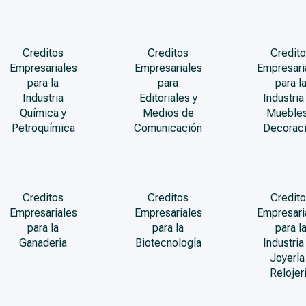
Creditos
Creditos
Credito
Empresariales
Empresariales
Empresari
para la
para
para l
Industria
Editoriales y
Industria
Química y
Medios de
Muebles
Petroquímica
Comunicación
Decorac
Creditos
Creditos
Credito
Empresariales
Empresariales
Empresari
para la
para la
para l
Ganadería
Biotecnología
Industria
Joyería
Relojer