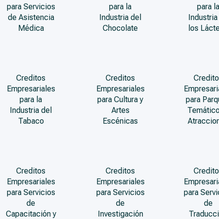
para Servicios
para la
para l
de Asistencia
Industria del
Industria
Médica
Chocolate
los Láct
Creditos
Creditos
Credito
Empresariales
Empresariales
Empresari
para la
para Cultura y
para Par
Industria del
Artes
Temático
Tabaco
Escénicas
Atraccio
Creditos
Creditos
Credito
Empresariales
Empresariales
Empresari
para Servicios
para Servicios
para Servi
de
de
de
Capacitación y
Investigación
Traducc