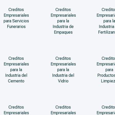
Creditos
Creditos
Credito
Empresariales
Empresariales
Empresari
para Servicios
para la
para l
Funerarios
Industria de
Industria
Empaques
Fertiliza
Creditos
Creditos
Credito
Empresariales
Empresariales
Empresari
para la
para la
para
Industria del
Industria del
Producto
Cemento
Vidrio
Limpie
Creditos
Creditos
Credito
Empresariales
Empresariales
Empresari