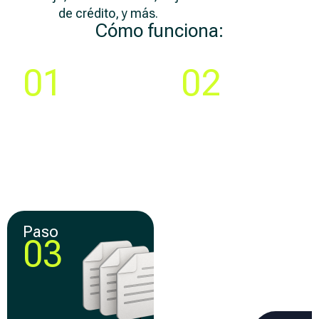
de crédito, y más.
Cómo funciona:
Paso
Paso
01
02
Compara y elige la
Crea tu cuenta y llena
mejor
una solicitud 100% en
oferta de
línea
financiamiento
Paso
Paso
03
04