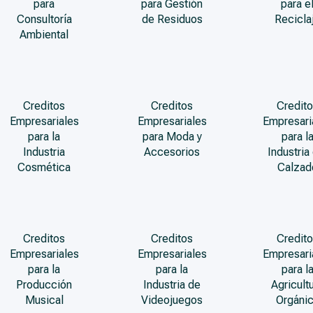
para
para Gestión
para e
Consultoría
de Residuos
Recicla
Ambiental
Creditos
Creditos
Credito
Empresariales
Empresariales
Empresari
para la
para Moda y
para l
Industria
Accesorios
Industria
Cosmética
Calzad
Creditos
Creditos
Credito
Empresariales
Empresariales
Empresari
para la
para la
para l
Producción
Industria de
Agricult
Musical
Videojuegos
Orgáni