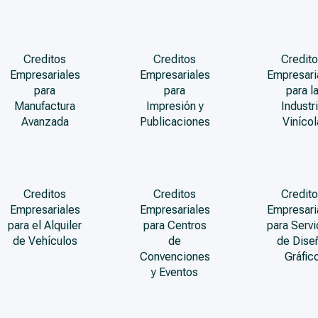
Creditos
Creditos
Credito
Empresariales
Empresariales
Empresari
para
para
para l
Manufactura
Impresión y
Industr
Avanzada
Publicaciones
Vinícol
Creditos
Creditos
Credito
Empresariales
Empresariales
Empresari
para el Alquiler
para Centros
para Servi
de Vehículos
de
de Dise
Convenciones
Gráfic
y Eventos