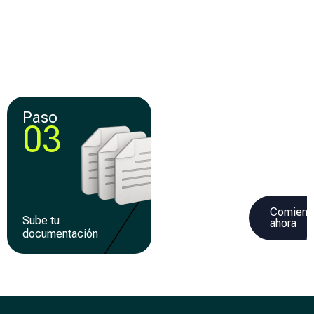
Compara y elige la
Crea tu cuenta y llena
mejor
una solicitud 100% en
oferta de
línea
financiamiento
Paso
Paso
03
04
Comienz
Sube tu
Recibe tu
ahora
documentación
financiamiento