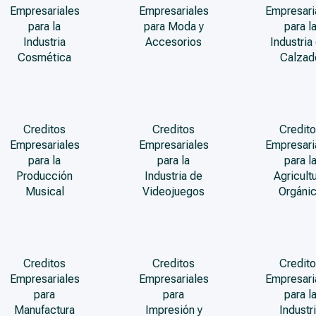
Empresariales
Empresariales
Empresari
para la
para Moda y
para l
Industria
Accesorios
Industria
Cosmética
Calzad
Creditos
Creditos
Credito
Empresariales
Empresariales
Empresari
para la
para la
para l
Producción
Industria de
Agricult
Musical
Videojuegos
Orgáni
Creditos
Creditos
Credito
Empresariales
Empresariales
Empresari
para
para
para l
Manufactura
Impresión y
Industr