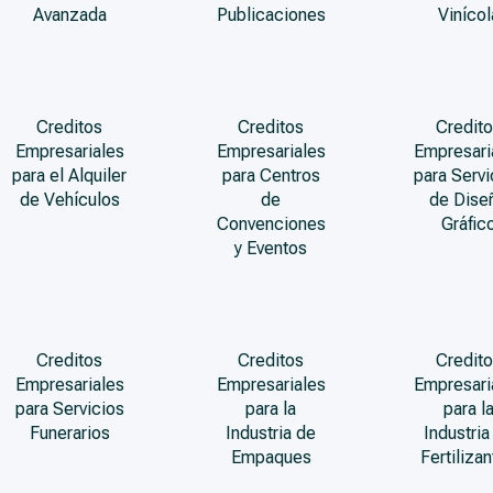
Avanzada
Publicaciones
Vinícol
Creditos
Creditos
Credito
Empresariales
Empresariales
Empresari
para el Alquiler
para Centros
para Servi
de Vehículos
de
de Dise
Convenciones
Gráfic
y Eventos
Creditos
Creditos
Credito
Empresariales
Empresariales
Empresari
para Servicios
para la
para l
Funerarios
Industria de
Industria
Empaques
Fertiliza