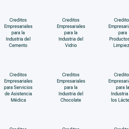
Creditos
Creditos
Credito
Empresariales
Empresariales
Empresari
para la
para la
para
Industria del
Industria del
Producto
Cemento
Vidrio
Limpie
Creditos
Creditos
Credito
Empresariales
Empresariales
Empresari
para Servicios
para la
para l
de Asistencia
Industria del
Industria
Médica
Chocolate
los Láct