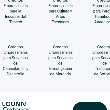
Creditos
Creditos
Credito
Empresariales
Empresariales
Empresari
para la
para Cultura y
para Par
Industria del
Artes
Temático
Tabaco
Escénicas
Atraccio
Creditos
Creditos
Credito
Empresariales
Empresariales
Empresari
para Servicios
para Servicios
para Servi
de
de
de
Capacitación y
Investigación
Traducc
Desarrollo
de Mercado
de Softw