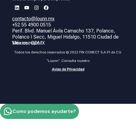
contacto@lounn.mx
+52 55 4900 0515
Perif. Blvd. Manuel Ávila Camacho 137, Polanco,
Polanco I Secc, Miguel Hidalgo, 11510 Ciudad de
México, CDMX
View on maps
Todos los derechos reservados © 2022 FIN CONECT S.A.P.I de C.V.
“Lounn”. Consulta nuestro
Aviso de Privacidad
¿Como podemos ayudarte?