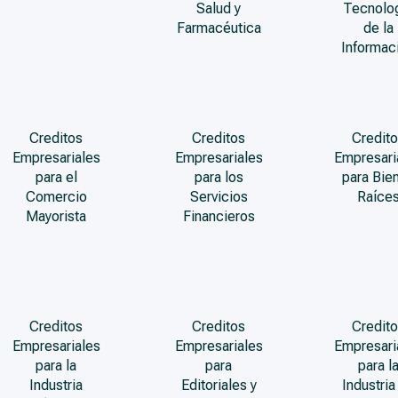
Salud y
Tecnolo
Farmacéutica
de la
Informac
Creditos
Creditos
Credito
Empresariales
Empresariales
Empresari
para el
para los
para Bie
Comercio
Servicios
Raíce
Mayorista
Financieros
Creditos
Creditos
Credito
Empresariales
Empresariales
Empresari
para la
para
para l
Industria
Editoriales y
Industria