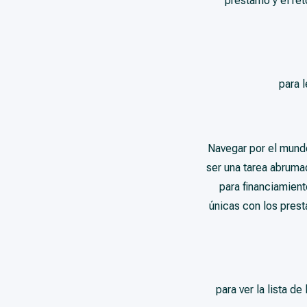
préstamo y el ret
para 
Navegar por el mundo
ser una tarea abruma
para financiamien
únicas con los pres
para ver la lista d