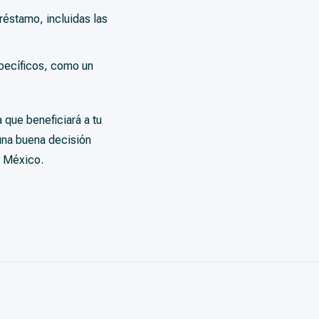
réstamo, incluidas las
pecíficos, como un
 que beneficiará a tu
una buena decisión
n México.