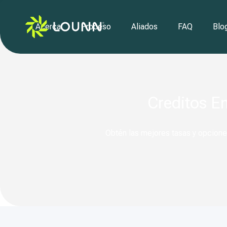
Acerca
Proceso
Aliados
FAQ
Blo
Creditos E
Obtén las mejores tasas y opcione