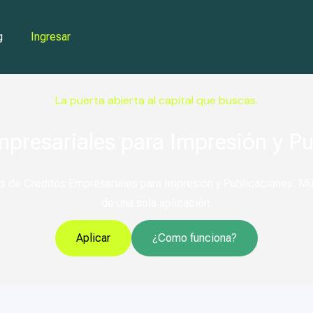
g
Ingresar
La puerta abierta al capital que buscas.
mpresariales para Impresión y Pu
s de Creditos Empresariales para Impresión y Publicaciones. Múlt
de una sola aplicación.
Aplicar
¿Como funciona?