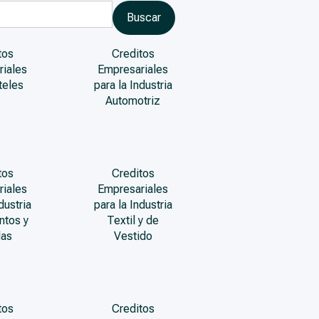
tos
Creditos
riales
Empresariales
teles
para la Industria
Automotriz
tos
Creditos
riales
Empresariales
dustria
para la Industria
ntos y
Textil y de
das
Vestido
tos
Creditos