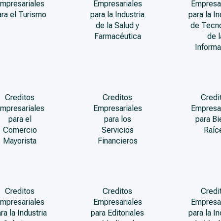
mpresariales
Empresariales
Empresa
ara el Turismo
para la Industria
para la In
de la Salud y
de Tecn
Farmacéutica
de l
Informa
Creditos
Creditos
Credi
mpresariales
Empresariales
Empresa
para el
para los
para Bi
Comercio
Servicios
Raíc
Mayorista
Financieros
Creditos
Creditos
Credi
mpresariales
Empresariales
Empresa
ra la Industria
para Editoriales
para la In