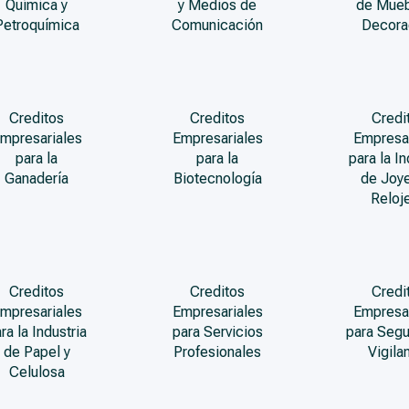
Química y
y Medios de
de Mueb
Petroquímica
Comunicación
Decora
Creditos
Creditos
Credi
mpresariales
Empresariales
Empresa
para la
para la
para la In
Ganadería
Biotecnología
de Joye
Reloje
Creditos
Creditos
Credi
mpresariales
Empresariales
Empresa
ra la Industria
para Servicios
para Segu
de Papel y
Profesionales
Vigila
Celulosa