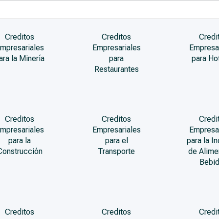
Creditos
Creditos
Credi
mpresariales
Empresariales
Empresa
ara la Minería
para
para Ho
Restaurantes
Creditos
Creditos
Credi
mpresariales
Empresariales
Empresa
para la
para el
para la In
Construcción
Transporte
de Alime
Bebi
Creditos
Creditos
Credi