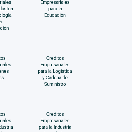
riales
Empresariales
dustria
para la
ología
Educación
a
ción
tos
Creditos
riales
Empresariales
enes
para la Logística
es
y Cadena de
Suministro
tos
Creditos
riales
Empresariales
dustria
para la Industria