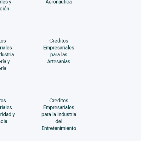
les y
Aeronáutica
ción
tos
Creditos
riales
Empresariales
dustria
para las
ría y
Artesanías
ría
tos
Creditos
riales
Empresariales
ridad y
para la Industria
ncia
del
Entretenimiento