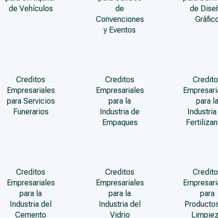
de Vehículos
de
de Dise
Convenciones
Gráfic
y Eventos
Creditos
Creditos
Credito
Empresariales
Empresariales
Empresari
para Servicios
para la
para l
Funerarios
Industria de
Industria
Empaques
Fertiliza
Creditos
Creditos
Credito
Empresariales
Empresariales
Empresari
para la
para la
para
Industria del
Industria del
Producto
Cemento
Vidrio
Limpie