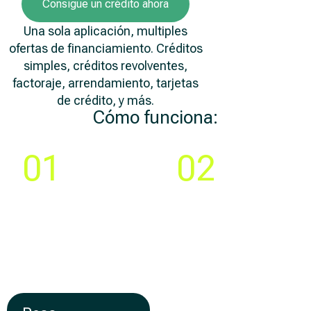
Consigue un crédito ahora
Una sola aplicación, multiples
ofertas de financiamiento. Créditos
simples, créditos revolventes,
factoraje, arrendamiento, tarjetas
de crédito, y más.
Cómo funciona:
Paso
Paso
01
02
Compara y elige la
Crea tu cuenta y llena
mejor
una solicitud 100% en
oferta de
línea
financiamiento