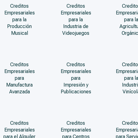
Creditos
Creditos
Credito
Empresariales
Empresariales
Empresari
para la
para la
para l
Producción
Industria de
Agricult
Musical
Videojuegos
Orgáni
Creditos
Creditos
Credito
Empresariales
Empresariales
Empresari
para
para
para l
Manufactura
Impresión y
Industr
Avanzada
Publicaciones
Vinícol
Creditos
Creditos
Credito
Empresariales
Empresariales
Empresari
para el Alquiler
para Centros
para Servi