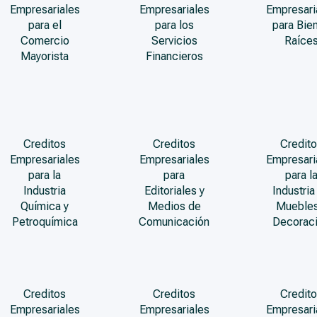
Empresariales
Empresariales
Empresari
para el
para los
para Bie
Comercio
Servicios
Raíce
Mayorista
Financieros
Creditos
Creditos
Credito
Empresariales
Empresariales
Empresari
para la
para
para l
Industria
Editoriales y
Industria
Química y
Medios de
Muebles
Petroquímica
Comunicación
Decorac
Creditos
Creditos
Credito
Empresariales
Empresariales
Empresari