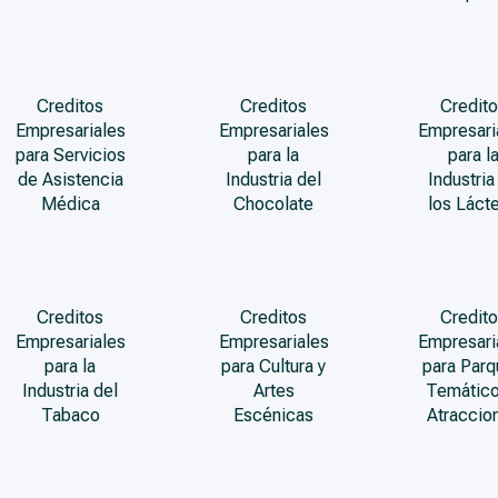
Creditos
Creditos
Credito
Empresariales
Empresariales
Empresari
para Servicios
para la
para l
de Asistencia
Industria del
Industria
Médica
Chocolate
los Láct
Creditos
Creditos
Credito
Empresariales
Empresariales
Empresari
para la
para Cultura y
para Par
Industria del
Artes
Temático
Tabaco
Escénicas
Atraccio