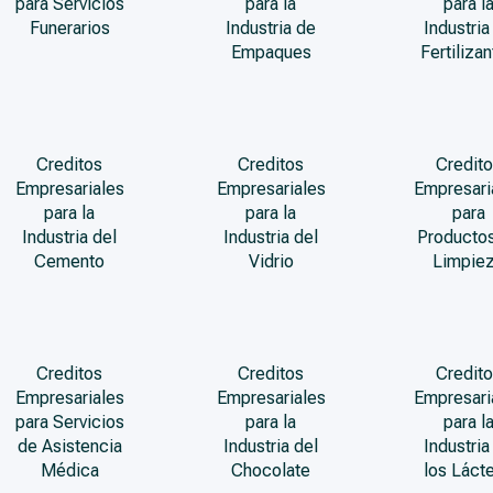
para Servicios
para la
para l
Funerarios
Industria de
Industria
Empaques
Fertiliza
Creditos
Creditos
Credito
Empresariales
Empresariales
Empresari
para la
para la
para
Industria del
Industria del
Producto
Cemento
Vidrio
Limpie
Creditos
Creditos
Credito
Empresariales
Empresariales
Empresari
para Servicios
para la
para l
de Asistencia
Industria del
Industria
Médica
Chocolate
los Láct