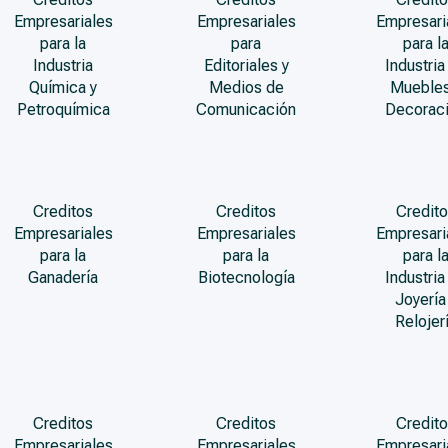
Empresariales
Empresariales
Empresari
para la
para
para l
Industria
Editoriales y
Industria
Química y
Medios de
Muebles
Petroquímica
Comunicación
Decorac
Creditos
Creditos
Credito
Empresariales
Empresariales
Empresari
para la
para la
para l
Ganadería
Biotecnología
Industria
Joyería
Relojer
Creditos
Creditos
Credito
Empresariales
Empresariales
Empresari