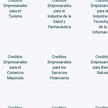
Creditos
Creditos
Credito
Empresariales
Empresariales
Empresari
para el
para la
para l
Turismo
Industria de la
Industria
Salud y
Tecnolo
Farmacéutica
de la
Informac
Creditos
Creditos
Credito
Empresariales
Empresariales
Empresari
para el
para los
para Bie
Comercio
Servicios
Raíce
Mayorista
Financieros
Creditos
Creditos
Credito