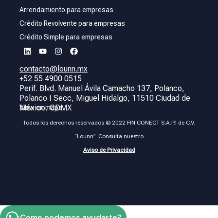
Arrendamiento para empresas
Crédito Revolvente para empresas
Crédito Simple para empresas
contacto@lounn.mx
+52 55 4900 0515
Perif. Blvd. Manuel Ávila Camacho 137, Polanco,
Polanco I Secc, Miguel Hidalgo, 11510 Ciudad de
México, CDMX
View on maps
Todos los derechos reservados © 2022 FIN CONECT S.A.P.I de C.V.
“Lounn”. Consulta nuestro
Aviso de Privacidad
¿Como podemos ayudarte?