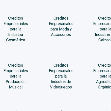
Creditos
Creditos
Credito
Empresariales
Empresariales
Empresari
para la
para Moda y
para l
Industria
Accesorios
Industria
Cosmética
Calzad
Creditos
Creditos
Credito
Empresariales
Empresariales
Empresari
para la
para la
para l
Producción
Industria de
Agricult
Musical
Videojuegos
Orgáni