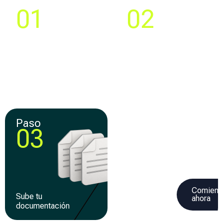
Paso
Paso
01
02
Compara y elige la
Crea tu cuenta y llena
mejor
una solicitud 100% en
oferta de
línea
financiamiento
Paso
Paso
03
04
Comienz
Sube tu
Recibe tu
ahora
documentación
financiamiento