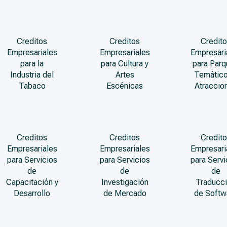
Creditos
Creditos
Credito
Empresariales
Empresariales
Empresari
para la
para Cultura y
para Par
Industria del
Artes
Temático
Tabaco
Escénicas
Atraccio
Creditos
Creditos
Credito
Empresariales
Empresariales
Empresari
para Servicios
para Servicios
para Servi
de
de
de
Capacitación y
Investigación
Traducc
Desarrollo
de Mercado
de Softw