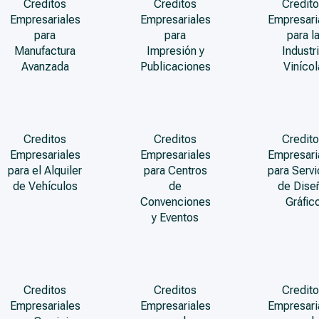
Creditos
Creditos
Credito
Empresariales
Empresariales
Empresari
para
para
para l
Manufactura
Impresión y
Industr
Avanzada
Publicaciones
Vinícol
Creditos
Creditos
Credito
Empresariales
Empresariales
Empresari
para el Alquiler
para Centros
para Servi
de Vehículos
de
de Dise
Convenciones
Gráfic
y Eventos
Creditos
Creditos
Credito
Empresariales
Empresariales
Empresari