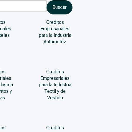
tos
Creditos
riales
Empresariales
teles
para la Industria
Automotriz
tos
Creditos
riales
Empresariales
dustria
para la Industria
ntos y
Textil y de
das
Vestido
tos
Creditos