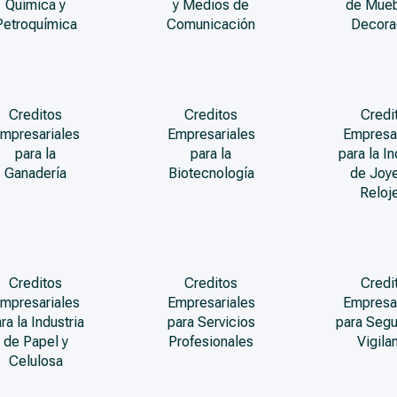
Química y
y Medios de
de Mueb
Petroquímica
Comunicación
Decora
Creditos
Creditos
Credi
mpresariales
Empresariales
Empresa
para la
para la
para la In
Ganadería
Biotecnología
de Joye
Reloje
Creditos
Creditos
Credi
mpresariales
Empresariales
Empresa
ra la Industria
para Servicios
para Segu
de Papel y
Profesionales
Vigila
Celulosa