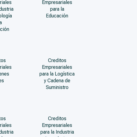
riales
Empresariales
dustria
para la
ología
Educación
a
ción
tos
Creditos
riales
Empresariales
enes
para la Logística
es
y Cadena de
Suministro
tos
Creditos
riales
Empresariales
dustria
para la Industria