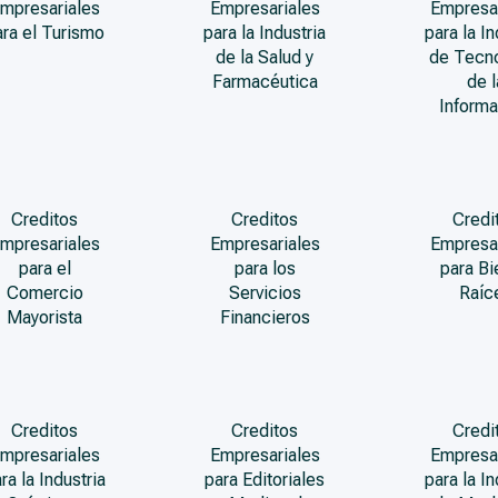
mpresariales
Empresariales
Empresa
ara el Turismo
para la Industria
para la In
de la Salud y
de Tecn
Farmacéutica
de l
Informa
Creditos
Creditos
Credi
mpresariales
Empresariales
Empresa
para el
para los
para Bi
Comercio
Servicios
Raíc
Mayorista
Financieros
Creditos
Creditos
Credi
mpresariales
Empresariales
Empresa
ra la Industria
para Editoriales
para la In