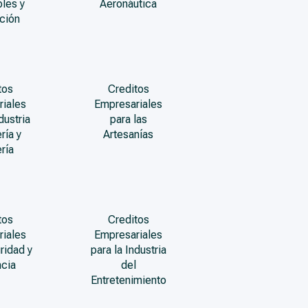
les y
Aeronáutica
ción
tos
Creditos
riales
Empresariales
dustria
para las
ría y
Artesanías
ría
tos
Creditos
riales
Empresariales
ridad y
para la Industria
ncia
del
Entretenimiento