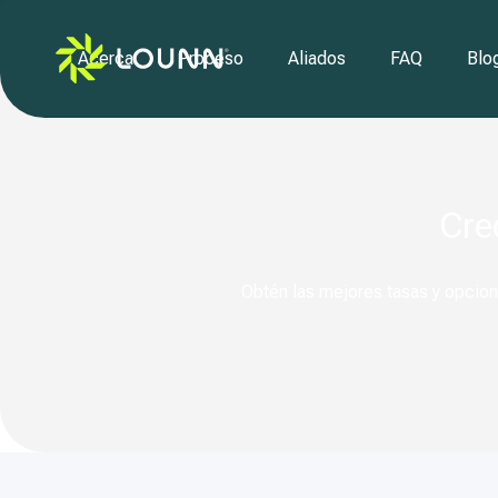
Acerca
Proceso
Aliados
FAQ
Blo
Cre
Obtén las mejores tasas y opcione