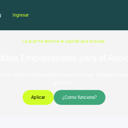
g
Ingresar
La puerta abierta al capital que buscas.
ditos Empresariales para el Recic
s de Creditos Empresariales para el Reciclaje. Múltiples ofertas
aplicación.
Aplicar
¿Como funciona?