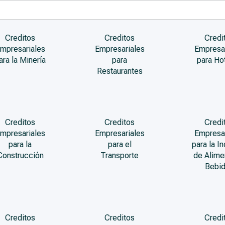
Creditos
Creditos
Credi
mpresariales
Empresariales
Empresa
ara la Minería
para
para Ho
Restaurantes
Creditos
Creditos
Credi
mpresariales
Empresariales
Empresa
para la
para el
para la In
Construcción
Transporte
de Alime
Bebi
Creditos
Creditos
Credi