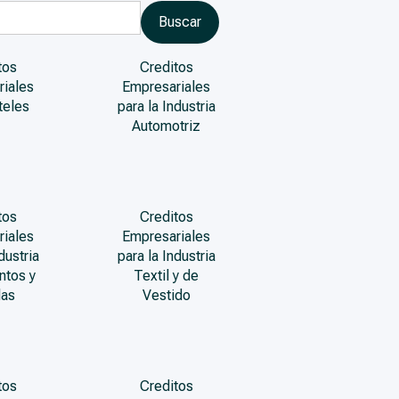
tos
Creditos
riales
Empresariales
teles
para la Industria
Automotriz
tos
Creditos
riales
Empresariales
dustria
para la Industria
ntos y
Textil y de
das
Vestido
tos
Creditos