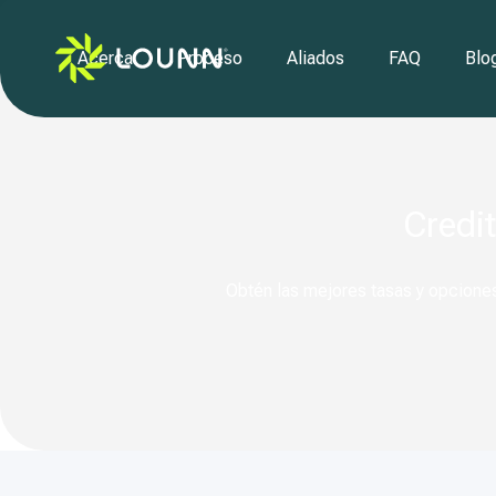
Acerca
Proceso
Aliados
FAQ
Blo
Credi
Obtén las mejores tasas y opciones