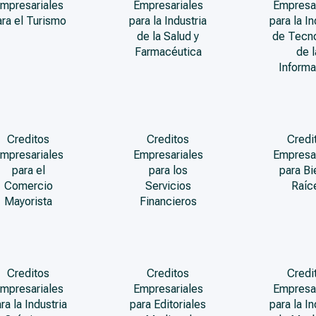
mpresariales
Empresariales
Empresa
ara el Turismo
para la Industria
para la In
de la Salud y
de Tecn
Farmacéutica
de l
Informa
Creditos
Creditos
Credi
mpresariales
Empresariales
Empresa
para el
para los
para Bi
Comercio
Servicios
Raíc
Mayorista
Financieros
Creditos
Creditos
Credi
mpresariales
Empresariales
Empresa
ra la Industria
para Editoriales
para la In