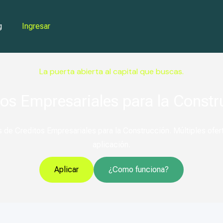
g
Ingresar
La puerta abierta al capital que buscas.
tos Empresariales para la Constr
 de Creditos Empresariales para la Construcción. Múltiples ofert
aplicación.
Aplicar
¿Como funciona?