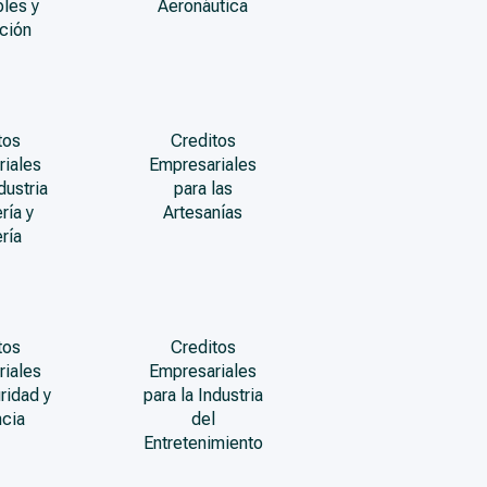
les y
Aeronáutica
ción
tos
Creditos
riales
Empresariales
dustria
para las
ría y
Artesanías
ría
tos
Creditos
riales
Empresariales
ridad y
para la Industria
ncia
del
Entretenimiento