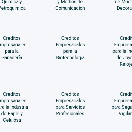
Química y
y Medios de
de Mueb
Petroquímica
Comunicación
Decora
Creditos
Creditos
Credi
mpresariales
Empresariales
Empresa
para la
para la
para la In
Ganadería
Biotecnología
de Joye
Reloje
Creditos
Creditos
Credi
mpresariales
Empresariales
Empresa
ra la Industria
para Servicios
para Segu
de Papel y
Profesionales
Vigila
Celulosa