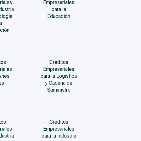
riales
Empresariales
dustria
para la
ología
Educación
a
ción
tos
Creditos
riales
Empresariales
enes
para la Logística
es
y Cadena de
Suministro
tos
Creditos
riales
Empresariales
dustria
para la Industria