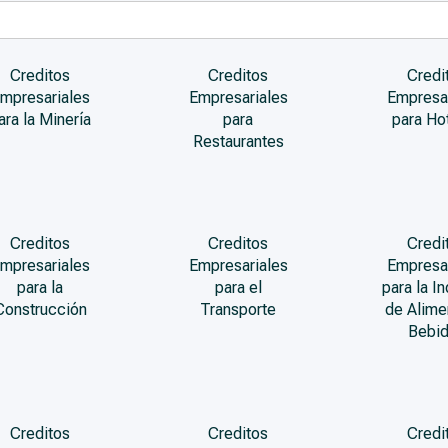
Creditos
Creditos
Credi
mpresariales
Empresariales
Empresa
ara la Minería
para
para Ho
Restaurantes
Creditos
Creditos
Credi
mpresariales
Empresariales
Empresa
para la
para el
para la In
Construcción
Transporte
de Alime
Bebi
Creditos
Creditos
Credi