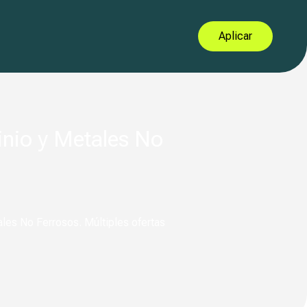
Aplicar
inio y Metales No
ales No Ferrosos. Múltiples ofertas