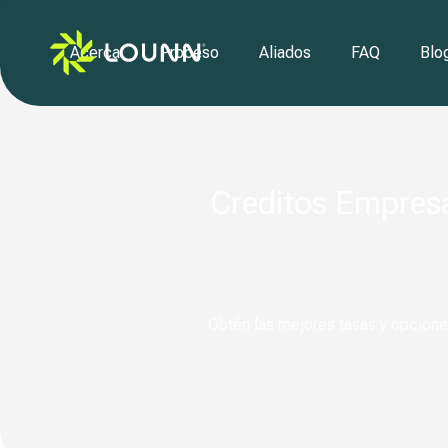
Acerca
Proceso
Aliados
FAQ
Blo
Creditos Empresar
Obtén las mejores tasas y opciones