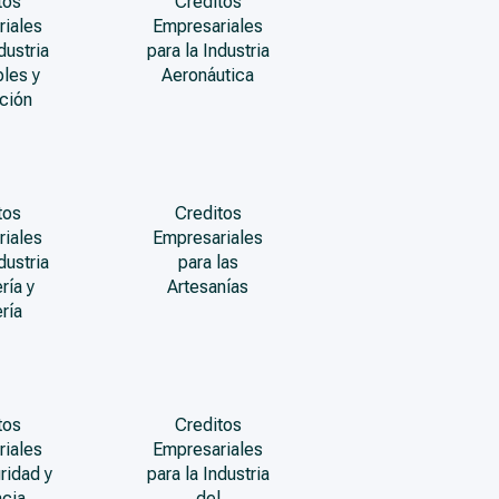
tos
Creditos
riales
Empresariales
dustria
para la Industria
les y
Aeronáutica
ción
tos
Creditos
riales
Empresariales
dustria
para las
ría y
Artesanías
ría
tos
Creditos
riales
Empresariales
ridad y
para la Industria
ncia
del