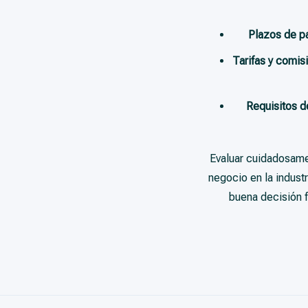
Plazos de p
Tarifas y comis
Requisitos d
Evaluar cuidadosamen
negocio en la indust
buena decisión f