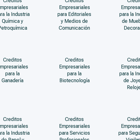
Creditos
Creditos
Credi
mpresariales
Empresariales
Empresa
ra la Industria
para Editoriales
para la In
Química y
y Medios de
de Mueb
Petroquímica
Comunicación
Decora
Creditos
Creditos
Credi
mpresariales
Empresariales
Empresa
para la
para la
para la In
Ganadería
Biotecnología
de Joye
Reloje
Creditos
Creditos
Credi
mpresariales
Empresariales
Empresa
ra la Industria
para Servicios
para Segu
de Papel y
Profesionales
Vigila