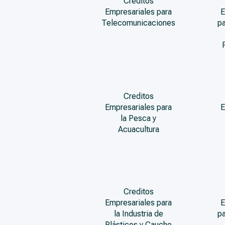
Creditos
Empresariales para
E
Telecomunicaciones
pa
Creditos
Empresariales para
E
la Pesca y
Acuacultura
Creditos
Empresariales para
E
la Industria de
pa
Plásticos y Caucho