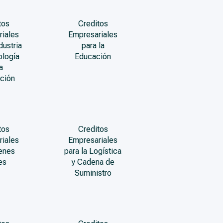
tos
Creditos
riales
Empresariales
dustria
para la
ología
Educación
a
ción
tos
Creditos
riales
Empresariales
enes
para la Logística
es
y Cadena de
Suministro