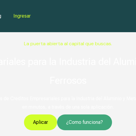
g
Ingresar
La puerta abierta al capital que buscas.
iales para la Industria del Alum
Ferrosos
 de Creditos Empresariales para la Industria del Aluminio y Met
en minutos, a través de una sola aplicación.
Aplicar
¿Como funciona?