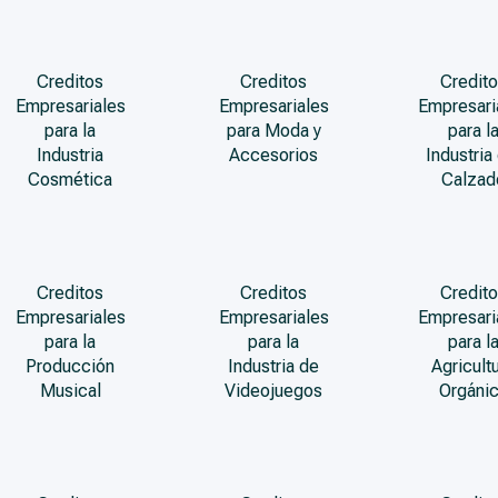
Creditos
Creditos
Credito
Empresariales
Empresariales
Empresari
para la
para Moda y
para l
Industria
Accesorios
Industria
Cosmética
Calzad
Creditos
Creditos
Credito
Empresariales
Empresariales
Empresari
para la
para la
para l
Producción
Industria de
Agricult
Musical
Videojuegos
Orgáni