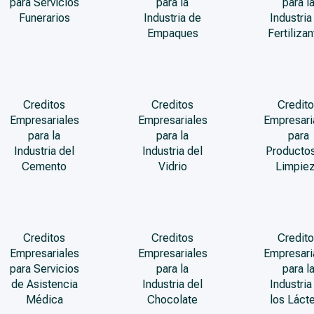
para Servicios
para la
para l
Funerarios
Industria de
Industria
Empaques
Fertiliza
Creditos
Creditos
Credito
Empresariales
Empresariales
Empresari
para la
para la
para
Industria del
Industria del
Producto
Cemento
Vidrio
Limpie
Creditos
Creditos
Credito
Empresariales
Empresariales
Empresari
para Servicios
para la
para l
de Asistencia
Industria del
Industria
Médica
Chocolate
los Láct