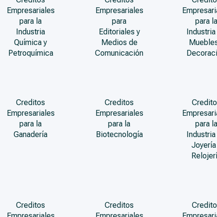
Empresariales
Empresariales
Empresari
para la
para
para l
Industria
Editoriales y
Industria
Química y
Medios de
Muebles
Petroquímica
Comunicación
Decorac
Creditos
Creditos
Credito
Empresariales
Empresariales
Empresari
para la
para la
para l
Ganadería
Biotecnología
Industria
Joyería
Relojer
Creditos
Creditos
Credito
Empresariales
Empresariales
Empresari