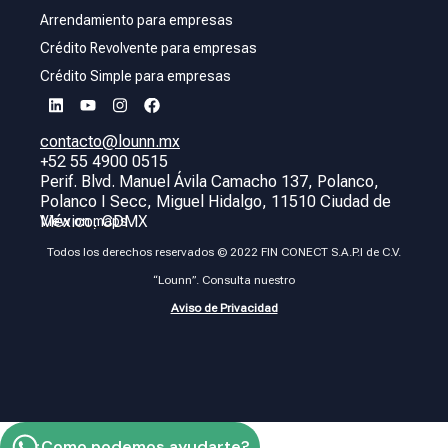
Arrendamiento para empresas
Crédito Revolvente para empresas
Crédito Simple para empresas
contacto@lounn.mx
+52 55 4900 0515
Perif. Blvd. Manuel Ávila Camacho 137, Polanco,
Polanco I Secc, Miguel Hidalgo, 11510 Ciudad de
México, CDMX
View on maps
Todos los derechos reservados © 2022 FIN CONECT S.A.P.I de C.V.
“Lounn”. Consulta nuestro
Aviso de Privacidad
¿Como podemos ayudarte?