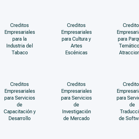
Creditos
Creditos
Credito
Empresariales
Empresariales
Empresari
para la
para Cultura y
para Par
Industria del
Artes
Temático
Tabaco
Escénicas
Atraccio
Creditos
Creditos
Credito
Empresariales
Empresariales
Empresari
para Servicios
para Servicios
para Servi
de
de
de
Capacitación y
Investigación
Traducc
Desarrollo
de Mercado
de Softw