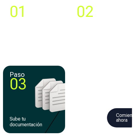
Paso
Paso
01
02
Compara y elige la
Crea tu cuenta y llena
mejor
una solicitud 100% en
oferta de
línea
financiamiento
Paso
Paso
03
04
Comienz
Sube tu
Recibe tu
ahora
documentación
financiamiento