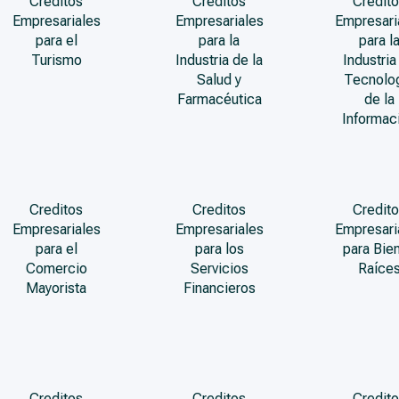
Creditos
Creditos
Credito
Empresariales
Empresariales
Empresari
para el
para la
para l
Turismo
Industria de la
Industria
Salud y
Tecnolo
Farmacéutica
de la
Informac
Creditos
Creditos
Credito
Empresariales
Empresariales
Empresari
para el
para los
para Bie
Comercio
Servicios
Raíce
Mayorista
Financieros
Creditos
Creditos
Credito