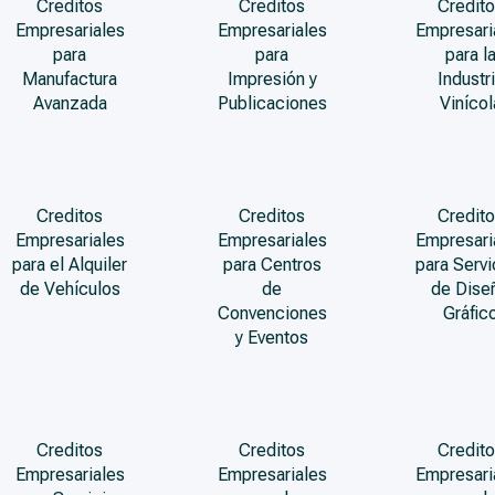
Creditos
Creditos
Credito
Empresariales
Empresariales
Empresari
para
para
para l
Manufactura
Impresión y
Industr
Avanzada
Publicaciones
Vinícol
Creditos
Creditos
Credito
Empresariales
Empresariales
Empresari
para el Alquiler
para Centros
para Servi
de Vehículos
de
de Dise
Convenciones
Gráfic
y Eventos
Creditos
Creditos
Credito
Empresariales
Empresariales
Empresari