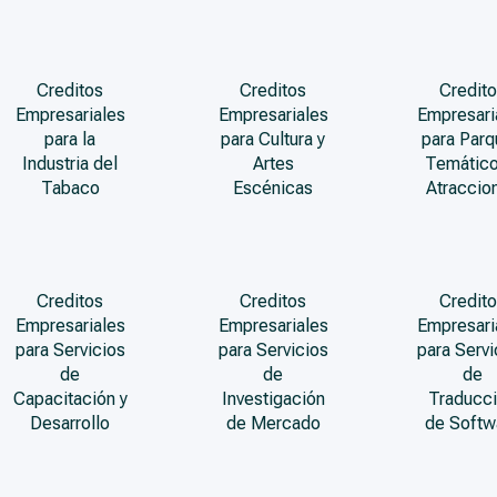
Creditos
Creditos
Credito
Empresariales
Empresariales
Empresari
para la
para Cultura y
para Par
Industria del
Artes
Temático
Tabaco
Escénicas
Atraccio
Creditos
Creditos
Credito
Empresariales
Empresariales
Empresari
para Servicios
para Servicios
para Servi
de
de
de
Capacitación y
Investigación
Traducc
Desarrollo
de Mercado
de Softw