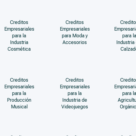
Creditos
Creditos
Credito
Empresariales
Empresariales
Empresari
para la
para Moda y
para l
Industria
Accesorios
Industria
Cosmética
Calzad
Creditos
Creditos
Credito
Empresariales
Empresariales
Empresari
para la
para la
para l
Producción
Industria de
Agricult
Musical
Videojuegos
Orgáni