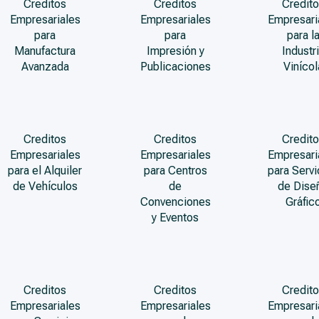
Creditos
Creditos
Credito
Empresariales
Empresariales
Empresari
para
para
para l
Manufactura
Impresión y
Industr
Avanzada
Publicaciones
Vinícol
Creditos
Creditos
Credito
Empresariales
Empresariales
Empresari
para el Alquiler
para Centros
para Servi
de Vehículos
de
de Dise
Convenciones
Gráfic
y Eventos
Creditos
Creditos
Credito
Empresariales
Empresariales
Empresari