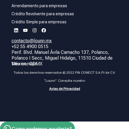
Arrendamiento para empresas
Crédito Revolvente para empresas
Crédito Simple para empresas
contacto@lounn.mx
+52 55 4900 0515
Perif. Blvd. Manuel Ávila Camacho 137, Polanco,
Polanco I Secc, Miguel Hidalgo, 11510 Ciudad de
México, CDMX
View on maps
Todos los derechos reservados © 2022 FIN CONECT S.A.P.I de C.V.
“Lounn”. Consulta nuestro
Aviso de Privacidad
¿Como podemos ayudarte?