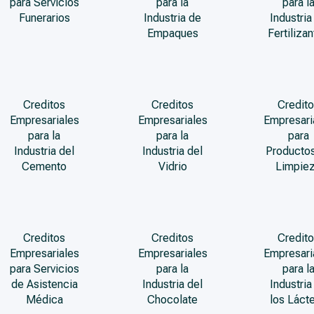
para Servicios
para la
para l
Funerarios
Industria de
Industria
Empaques
Fertiliza
Creditos
Creditos
Credito
Empresariales
Empresariales
Empresari
para la
para la
para
Industria del
Industria del
Producto
Cemento
Vidrio
Limpie
Creditos
Creditos
Credito
Empresariales
Empresariales
Empresari
para Servicios
para la
para l
de Asistencia
Industria del
Industria
Médica
Chocolate
los Láct