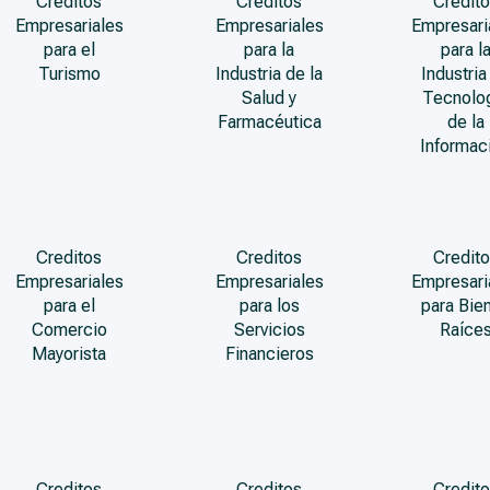
Creditos
Creditos
Credito
Empresariales
Empresariales
Empresari
para el
para la
para l
Turismo
Industria de la
Industria
Salud y
Tecnolo
Farmacéutica
de la
Informac
Creditos
Creditos
Credito
Empresariales
Empresariales
Empresari
para el
para los
para Bie
Comercio
Servicios
Raíce
Mayorista
Financieros
Creditos
Creditos
Credito