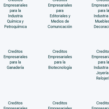
Empresariales
Empresariales
Empresari
para la
para
para l
Industria
Editoriales y
Industria
Química y
Medios de
Muebles
Petroquímica
Comunicación
Decorac
Creditos
Creditos
Credito
Empresariales
Empresariales
Empresari
para la
para la
para l
Ganadería
Biotecnología
Industria
Joyería
Relojer
Creditos
Creditos
Credito
Empresariales
Empresariales
Empresari