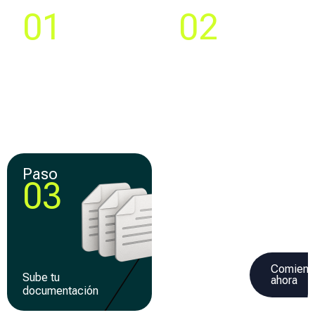
Paso
Paso
01
02
Compara y elige la
Crea tu cuenta y llena
mejor
una solicitud 100% en
oferta de
línea
financiamiento
Paso
Paso
03
04
Comienz
Sube tu
Recibe tu
ahora
documentación
financiamiento