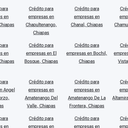
para
Crédito para
Crédito para
Cré
s en
empresas en
empresas en
emp
Chiapas
Chapultenango,
Chanal, Chiapas
Chamul
Chiapas
para
Crédito para
Crédito para
Cré
s en
empresas en El
empresas en Bochil,
empres
Chiapas
Bosque, Chiapas
Chiapas
Vist
para
Crédito para
Crédito para
Cré
n Angel
empresas en
empresas en
emp
orzo,
Amatenango Del
Amatenango De La
Altamir
as
Valle, Chiapas
Frontera, Chiapas
para
Crédito para
Crédito para
Cré
s en
empresas en
empresas en
emp