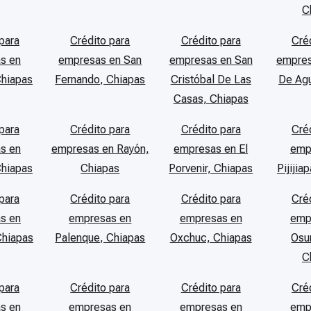
C
para
Crédito para
Crédito para
Cré
s en
empresas en San
empresas en San
empres
Chiapas
Fernando, Chiapas
Cristóbal De Las
De Agu
Casas, Chiapas
para
Crédito para
Crédito para
Cré
s en
empresas en Rayón,
empresas en El
emp
Chiapas
Chiapas
Porvenir, Chiapas
Pijijia
para
Crédito para
Crédito para
Cré
s en
empresas en
empresas en
emp
Chiapas
Palenque, Chiapas
Oxchuc, Chiapas
Osu
C
para
Crédito para
Crédito para
Cré
s en
empresas en
empresas en
emp