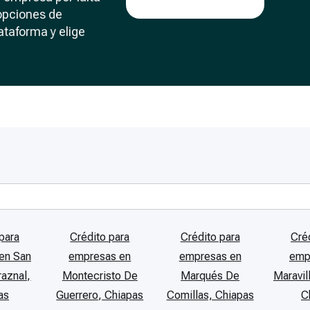
opciones de
ataforma y elige
para
Crédito para
Crédito para
Cré
en San
empresas en
empresas en
emp
aznal,
Montecristo De
Marqués De
Maravil
as
Guerrero, Chiapas
Comillas, Chiapas
C