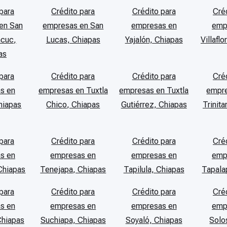
para
Crédito para
Crédito para
Cré
en San
empresas en San
empresas en
emp
ncuc,
Lucas, Chiapas
Yajalón, Chiapas
Villafl
as
para
Crédito para
Crédito para
Cré
s en
empresas en Tuxtla
empresas en Tuxtla
empre
hiapas
Chico, Chiapas
Gutiérrez, Chiapas
Trinita
para
Crédito para
Crédito para
Cré
s en
empresas en
empresas en
emp
Chiapas
Tenejapa, Chiapas
Tapilula, Chiapas
Tapala
para
Crédito para
Crédito para
Cré
s en
empresas en
empresas en
emp
Chiapas
Suchiapa, Chiapas
Soyaló, Chiapas
Solo