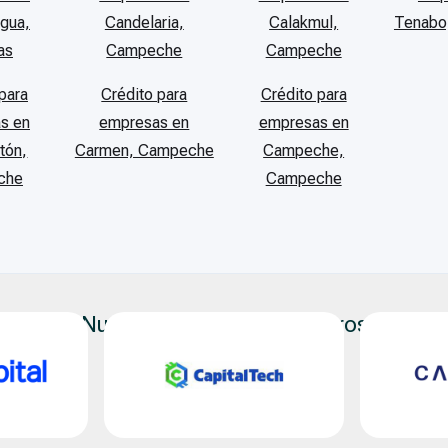
gua,
Candelaria,
Calakmul,
Tenabo
as
Campeche
Campeche
para
Crédito para
Crédito para
s en
empresas en
empresas en
tón,
Carmen, Campeche
Campeche,
che
Campeche
Nuestros Aliados Financieros