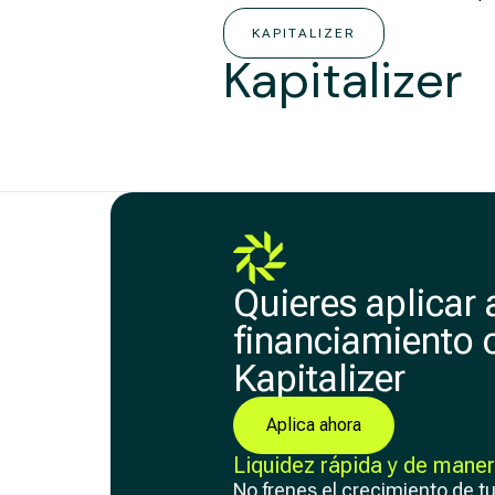
KAPITALIZER
Kapitalizer
Quieres aplicar 
financiamiento 
Kapitalizer
Aplica ahora
Liquidez rápida y de maner
No frenes el crecimiento de t