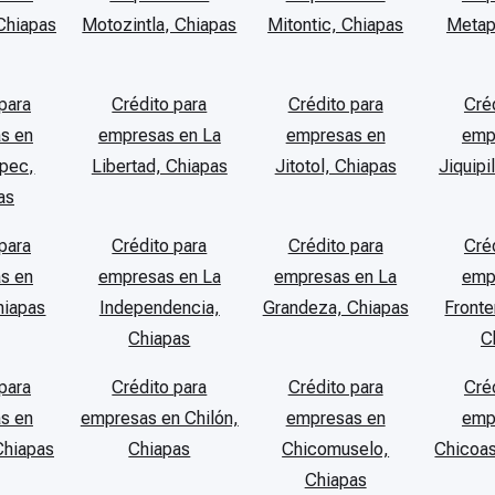
Chiapas
Motozintla, Chiapas
Mitontic, Chiapas
Metap
para
Crédito para
Crédito para
Cré
s en
empresas en La
empresas en
emp
pec,
Libertad, Chiapas
Jitotol, Chiapas
Jiquipi
as
para
Crédito para
Crédito para
Cré
s en
empresas en La
empresas en La
emp
hiapas
Independencia,
Grandeza, Chiapas
Fronte
Chiapas
C
para
Crédito para
Crédito para
Cré
s en
empresas en Chilón,
empresas en
emp
Chiapas
Chiapas
Chicomuselo,
Chicoas
Chiapas