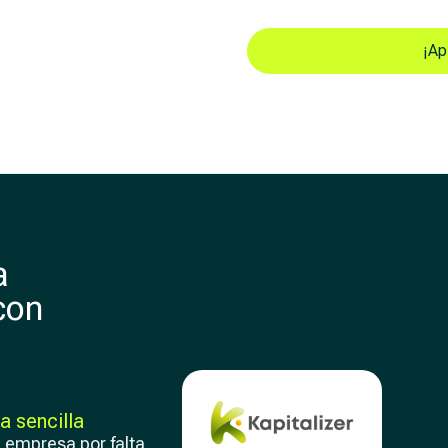
¡Ap
a
con
a sencilla
u empresa por falta