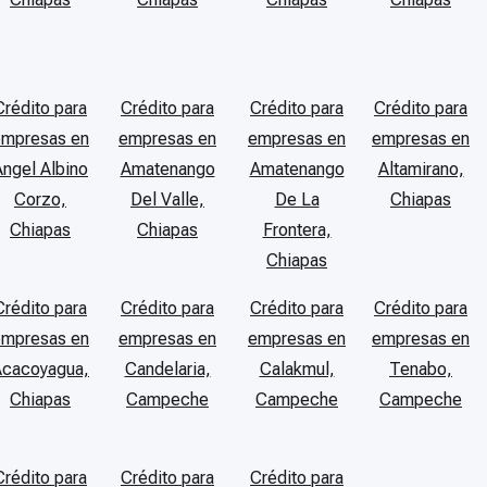
Crédito para
Crédito para
Crédito para
Crédito para
empresas en
empresas en
empresas en
empresas en
Angel Albino
Amatenango
Amatenango
Altamirano,
Corzo,
Del Valle,
De La
Chiapas
Chiapas
Chiapas
Frontera,
Chiapas
Crédito para
Crédito para
Crédito para
Crédito para
empresas en
empresas en
empresas en
empresas en
Acacoyagua,
Candelaria,
Calakmul,
Tenabo,
Chiapas
Campeche
Campeche
Campeche
Crédito para
Crédito para
Crédito para