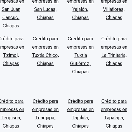
empresas en
empresas en
empresas en
empresas en
San Juan
San Lucas,
Yajalón,
Villaflores,
Cancuc,
Chiapas
Chiapas
Chiapas
Chiapas
Crédito para
Crédito para
Crédito para
Crédito para
empresas en
empresas en
empresas en
empresas en
Tzimol,
Tuxtla Chico,
Tuxtla
La Trinitaria,
Chiapas
Chiapas
Gutiérrez,
Chiapas
Chiapas
Crédito para
Crédito para
Crédito para
Crédito para
empresas en
empresas en
empresas en
empresas en
Teopisca,
Tenejapa,
Tapilula,
Tapalapa,
Chiapas
Chiapas
Chiapas
Chiapas