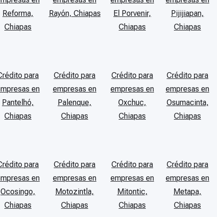
Reforma,
Rayón, Chiapas
El Porvenir,
Pijijiapan,
Chiapas
Chiapas
Chiapas
Crédito para
Crédito para
Crédito para
Crédito para
empresas en
empresas en
empresas en
empresas en
Pantelhó,
Palenque,
Oxchuc,
Osumacinta,
Chiapas
Chiapas
Chiapas
Chiapas
Crédito para
Crédito para
Crédito para
Crédito para
empresas en
empresas en
empresas en
empresas en
Ocosingo,
Motozintla,
Mitontic,
Metapa,
Chiapas
Chiapas
Chiapas
Chiapas