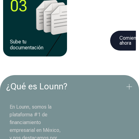
03
04
Comienz
Sube tu
Recibe tu
ahora
documentación
financiamiento
¿Qué es Lounn?
En Lounn, somos la
plataforma #1 de
financiamiento
empresarial en México,
y nos destacamos por