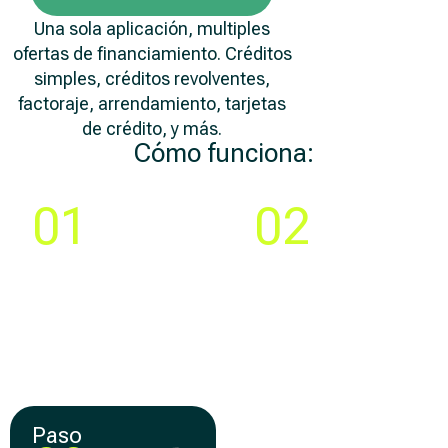
Una sola aplicación, multiples
ofertas de financiamiento. Créditos
simples, créditos revolventes,
factoraje, arrendamiento, tarjetas
de crédito, y más.
Cómo funciona:
Paso
Paso
01
02
Compara y elige la
Crea tu cuenta y llena
mejor
una solicitud 100% en
oferta de
línea
financiamiento
Paso
Paso