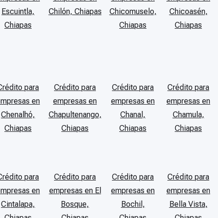
Escuintla,
Chilón, Chiapas
Chicomuselo,
Chicoasén,
Chiapas
Chiapas
Chiapas
Crédito para
Crédito para
Crédito para
Crédito para
empresas en
empresas en
empresas en
empresas en
Chenalhó,
Chapultenango,
Chanal,
Chamula,
Chiapas
Chiapas
Chiapas
Chiapas
Crédito para
Crédito para
Crédito para
Crédito para
empresas en
empresas en El
empresas en
empresas en
Cintalapa,
Bosque,
Bochil,
Bella Vista,
Chiapas
Chiapas
Chiapas
Chiapas