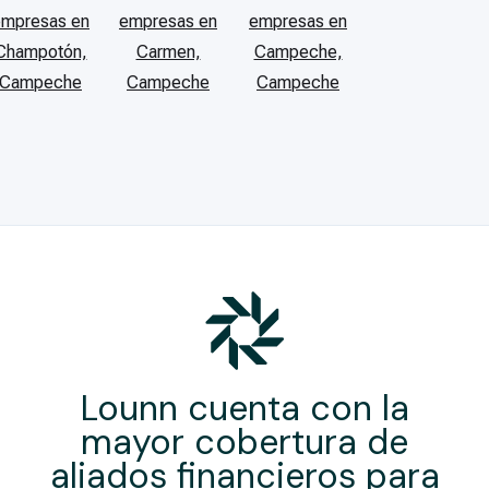
empresas en
empresas en
empresas en
Champotón,
Carmen,
Campeche,
Campeche
Campeche
Campeche
Lounn cuenta con la
mayor cobertura de
aliados financieros para