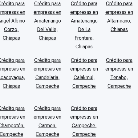
Crédito para
Crédito para
Crédito para
Crédito para
empresas en
empresas en
empresas en
empresas en
Angel Albino
Amatenango
Amatenango
Altamirano,
Corzo,
Del Valle,
De La
Chiapas
Chiapas
Chiapas
Frontera,
Chiapas
Crédito para
Crédito para
Crédito para
Crédito para
empresas en
empresas en
empresas en
empresas en
Acacoyagua,
Candelaria,
Calakmul,
Tenabo,
Chiapas
Campeche
Campeche
Campeche
Crédito para
Crédito para
Crédito para
empresas en
empresas en
empresas en
Champotón,
Carmen,
Campeche,
Campeche
Campeche
Campeche