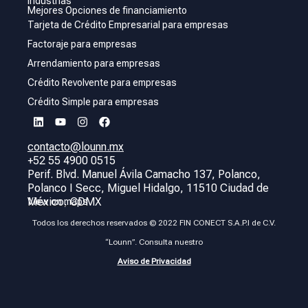
Industrias
Mejores Opciones de financiamiento
Tarjeta de Crédito Empresarial para empresas
Factoraje para empresas
Arrendamiento para empresas
Crédito Revolvente para empresas
Crédito Simple para empresas
contacto@lounn.mx
+52 55 4900 0515
Perif. Blvd. Manuel Ávila Camacho 137, Polanco,
Polanco I Secc, Miguel Hidalgo, 11510 Ciudad de
México, CDMX
View on maps
Todos los derechos reservados © 2022 FIN CONECT S.A.P.I de C.V.
“Lounn”. Consulta nuestro
Aviso de Privacidad