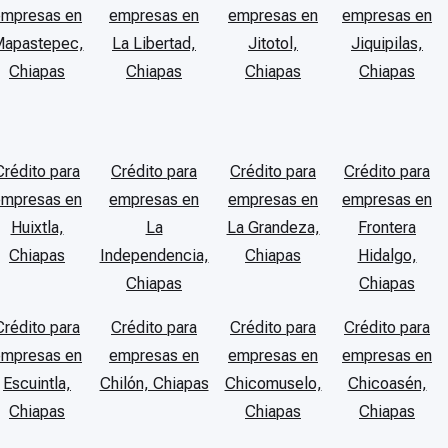
empresas en
empresas en
empresas en
empresas en
apastepec,
La Libertad,
Jitotol,
Jiquipilas,
Chiapas
Chiapas
Chiapas
Chiapas
Crédito para
Crédito para
Crédito para
Crédito para
empresas en
empresas en
empresas en
empresas en
Huixtla,
La
La Grandeza,
Frontera
Chiapas
Independencia,
Chiapas
Hidalgo,
Chiapas
Chiapas
Crédito para
Crédito para
Crédito para
Crédito para
empresas en
empresas en
empresas en
empresas en
Escuintla,
Chilón, Chiapas
Chicomuselo,
Chicoasén,
Chiapas
Chiapas
Chiapas