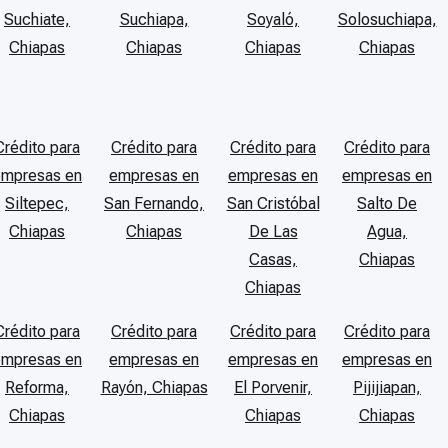
Suchiate,
Suchiapa,
Soyaló,
Solosuchiapa,
Chiapas
Chiapas
Chiapas
Chiapas
Crédito para
Crédito para
Crédito para
Crédito para
empresas en
empresas en
empresas en
empresas en
Siltepec,
San Fernando,
San Cristóbal
Salto De
Chiapas
Chiapas
De Las
Agua,
Casas,
Chiapas
Chiapas
Crédito para
Crédito para
Crédito para
Crédito para
empresas en
empresas en
empresas en
empresas en
Reforma,
Rayón, Chiapas
El Porvenir,
Pijijiapan,
Chiapas
Chiapas
Chiapas