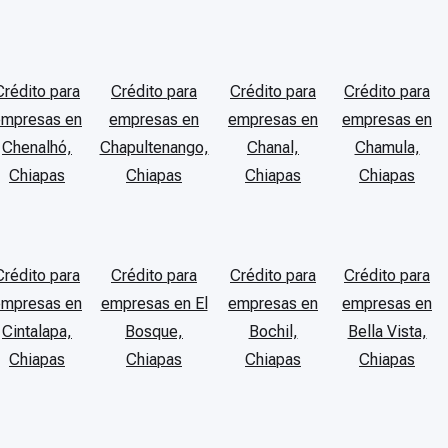
Crédito para
Crédito para
Crédito para
Crédito para
empresas en
empresas en
empresas en
empresas en
Chenalhó,
Chapultenango,
Chanal,
Chamula,
Chiapas
Chiapas
Chiapas
Chiapas
Crédito para
Crédito para
Crédito para
Crédito para
empresas en
empresas en El
empresas en
empresas en
Cintalapa,
Bosque,
Bochil,
Bella Vista,
Chiapas
Chiapas
Chiapas
Chiapas