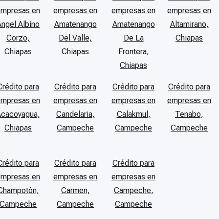
empresas en
empresas en
empresas en
empresas en
Angel Albino
Amatenango
Amatenango
Altamirano,
Corzo,
Del Valle,
De La
Chiapas
Chiapas
Chiapas
Frontera,
Chiapas
Crédito para
Crédito para
Crédito para
Crédito para
empresas en
empresas en
empresas en
empresas en
Acacoyagua,
Candelaria,
Calakmul,
Tenabo,
Chiapas
Campeche
Campeche
Campeche
Crédito para
Crédito para
Crédito para
empresas en
empresas en
empresas en
Champotón,
Carmen,
Campeche,
Campeche
Campeche
Campeche