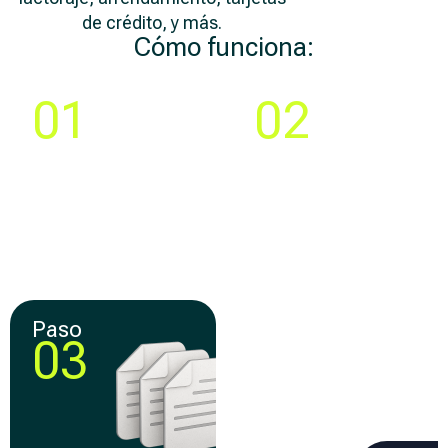
de crédito, y más.
Cómo funciona:
Paso
Paso
01
02
Compara y elige la
Crea tu cuenta y llena
mejor
una solicitud 100% en
oferta de
línea
financiamiento
Paso
Paso
03
04