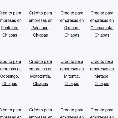
Crédito para
Crédito para
Crédito para
Crédito para
empresas en
empresas en
empresas en
empresas en
Pantelhó,
Palenque,
Oxchuc,
Osumacinta,
Chiapas
Chiapas
Chiapas
Chiapas
Crédito para
Crédito para
Crédito para
Crédito para
empresas en
empresas en
empresas en
empresas en
Ocosingo,
Motozintla,
Mitontic,
Metapa,
Chiapas
Chiapas
Chiapas
Chiapas
Crédito para
Crédito para
Crédito para
Crédito para
empresas en
empresas en
empresas en
empresas en