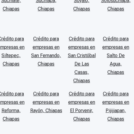
Suchiate,
Suchiapa,
Soyaló,
Solosuchiapa,
Chiapas
Chiapas
Chiapas
Chiapas
Crédito para
Crédito para
Crédito para
Crédito para
empresas en
empresas en
empresas en
empresas en
Siltepec,
San Fernando,
San Cristóbal
Salto De
Chiapas
Chiapas
De Las
Agua,
Casas,
Chiapas
Chiapas
Crédito para
Crédito para
Crédito para
Crédito para
empresas en
empresas en
empresas en
empresas en
Reforma,
Rayón, Chiapas
El Porvenir,
Pijijiapan,
Chiapas
Chiapas
Chiapas