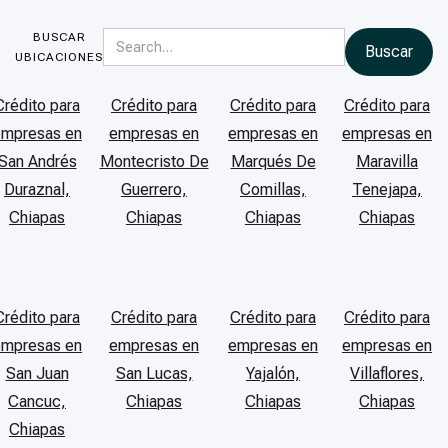
BUSCAR
UBICACIONES
Crédito para
Crédito para
Crédito para
Crédito para
empresas en
empresas en
empresas en
empresas en
San Andrés
Montecristo De
Marqués De
Maravilla
Duraznal,
Guerrero,
Comillas,
Tenejapa,
Chiapas
Chiapas
Chiapas
Chiapas
Crédito para
Crédito para
Crédito para
Crédito para
empresas en
empresas en
empresas en
empresas en
San Juan
San Lucas,
Yajalón,
Villaflores,
Cancuc,
Chiapas
Chiapas
Chiapas
Chiapas