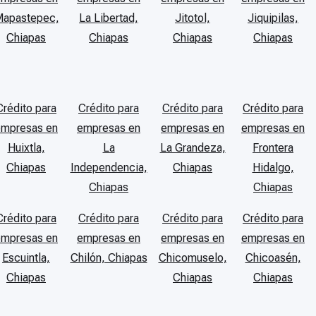
apastepec,
La Libertad,
Jitotol,
Jiquipilas,
Chiapas
Chiapas
Chiapas
Chiapas
Crédito para
Crédito para
Crédito para
Crédito para
empresas en
empresas en
empresas en
empresas en
Huixtla,
La
La Grandeza,
Frontera
Chiapas
Independencia,
Chiapas
Hidalgo,
Chiapas
Chiapas
Crédito para
Crédito para
Crédito para
Crédito para
empresas en
empresas en
empresas en
empresas en
Escuintla,
Chilón, Chiapas
Chicomuselo,
Chicoasén,
Chiapas
Chiapas
Chiapas