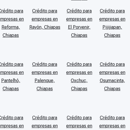
Crédito para
Crédito para
Crédito para
Crédito para
empresas en
empresas en
empresas en
empresas en
Reforma,
Rayón, Chiapas
El Porvenir,
Pijijiapan,
Chiapas
Chiapas
Chiapas
Crédito para
Crédito para
Crédito para
Crédito para
empresas en
empresas en
empresas en
empresas en
Pantelhó,
Palenque,
Oxchuc,
Osumacinta,
Chiapas
Chiapas
Chiapas
Chiapas
Crédito para
Crédito para
Crédito para
Crédito para
empresas en
empresas en
empresas en
empresas en