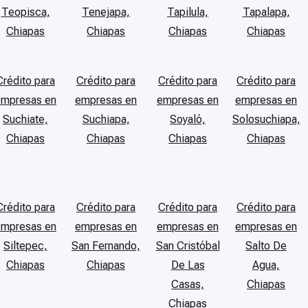
Teopisca,
Tenejapa,
Tapilula,
Tapalapa,
Chiapas
Chiapas
Chiapas
Chiapas
Crédito para
Crédito para
Crédito para
Crédito para
empresas en
empresas en
empresas en
empresas en
Suchiate,
Suchiapa,
Soyaló,
Solosuchiapa,
Chiapas
Chiapas
Chiapas
Chiapas
Crédito para
Crédito para
Crédito para
Crédito para
empresas en
empresas en
empresas en
empresas en
Siltepec,
San Fernando,
San Cristóbal
Salto De
Chiapas
Chiapas
De Las
Agua,
Casas,
Chiapas
Chiapas