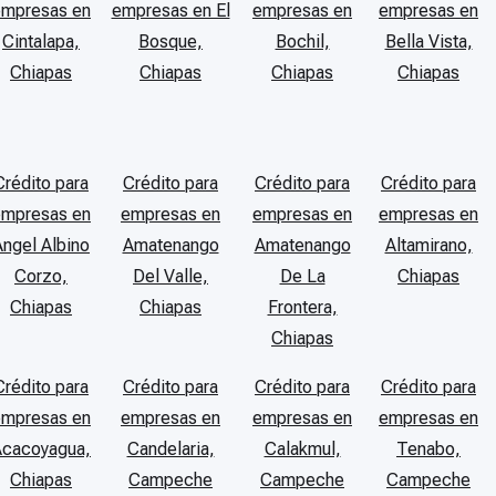
empresas en
empresas en El
empresas en
empresas en
Cintalapa,
Bosque,
Bochil,
Bella Vista,
Chiapas
Chiapas
Chiapas
Chiapas
Crédito para
Crédito para
Crédito para
Crédito para
empresas en
empresas en
empresas en
empresas en
Angel Albino
Amatenango
Amatenango
Altamirano,
Corzo,
Del Valle,
De La
Chiapas
Chiapas
Chiapas
Frontera,
Chiapas
Crédito para
Crédito para
Crédito para
Crédito para
empresas en
empresas en
empresas en
empresas en
Acacoyagua,
Candelaria,
Calakmul,
Tenabo,
Chiapas
Campeche
Campeche
Campeche