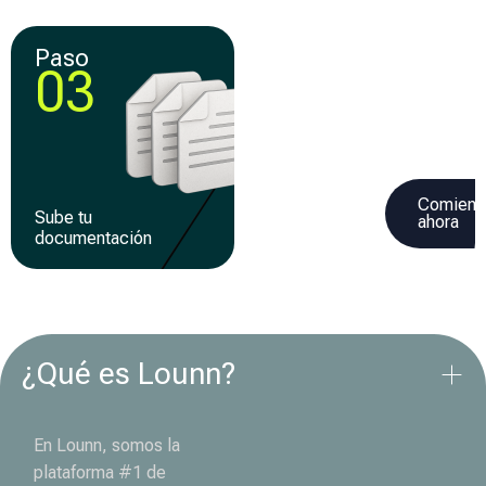
Paso
Paso
03
04
Comienz
Sube tu
Recibe tu
ahora
documentación
financiamiento
¿Qué es Lounn?
En Lounn, somos la
plataforma #1 de