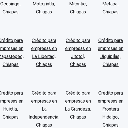
Ocosingo,
Motozintla,
Mitontic,
Metapa,
Chiapas
Chiapas
Chiapas
Chiapas
Crédito para
Crédito para
Crédito para
Crédito para
empresas en
empresas en
empresas en
empresas en
apastepec,
La Libertad,
Jitotol,
Jiquipilas,
Chiapas
Chiapas
Chiapas
Chiapas
Crédito para
Crédito para
Crédito para
Crédito para
empresas en
empresas en
empresas en
empresas en
Huixtla,
La
La Grandeza,
Frontera
Chiapas
Independencia,
Chiapas
Hidalgo,
Chiapas
Chiapas