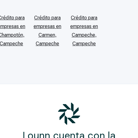
Crédito para
Crédito para
Crédito para
empresas en
empresas en
empresas en
Champotón,
Carmen,
Campeche,
Campeche
Campeche
Campeche
Lounn cuenta con la