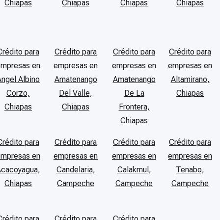
Chiapas
Chiapas
Chiapas
Chiapas
Crédito para
Crédito para
Crédito para
Crédito para
empresas en
empresas en
empresas en
empresas en
Angel Albino
Amatenango
Amatenango
Altamirano,
Corzo,
Del Valle,
De La
Chiapas
Chiapas
Chiapas
Frontera,
Chiapas
Crédito para
Crédito para
Crédito para
Crédito para
empresas en
empresas en
empresas en
empresas en
Acacoyagua,
Candelaria,
Calakmul,
Tenabo,
Chiapas
Campeche
Campeche
Campeche
Crédito para
Crédito para
Crédito para