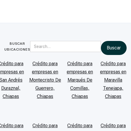
BUSCAR
UBICACIONES
Crédito para
Crédito para
Crédito para
Crédito para
empresas en
empresas en
empresas en
empresas en
San Andrés
Montecristo De
Marqués De
Maravilla
Duraznal,
Guerrero,
Comillas,
Tenejapa,
Chiapas
Chiapas
Chiapas
Chiapas
Crédito para
Crédito para
Crédito para
Crédito para