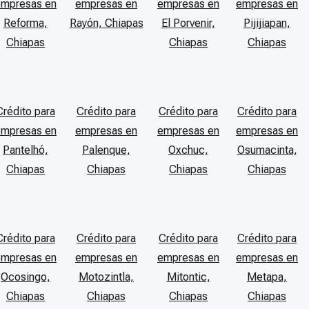
empresas en
empresas en
empresas en
empresas en
Reforma,
Rayón, Chiapas
El Porvenir,
Pijijiapan,
Chiapas
Chiapas
Chiapas
Crédito para
Crédito para
Crédito para
Crédito para
empresas en
empresas en
empresas en
empresas en
Pantelhó,
Palenque,
Oxchuc,
Osumacinta,
Chiapas
Chiapas
Chiapas
Chiapas
Crédito para
Crédito para
Crédito para
Crédito para
empresas en
empresas en
empresas en
empresas en
Ocosingo,
Motozintla,
Mitontic,
Metapa,
Chiapas
Chiapas
Chiapas
Chiapas