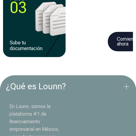
03
04
Comienz
Sube tu
Recibe tu
ahora
documentación
financiamiento
¿Qué es Lounn?
En Lounn, somos la
plataforma #1 de
financiamiento
empresarial en México,