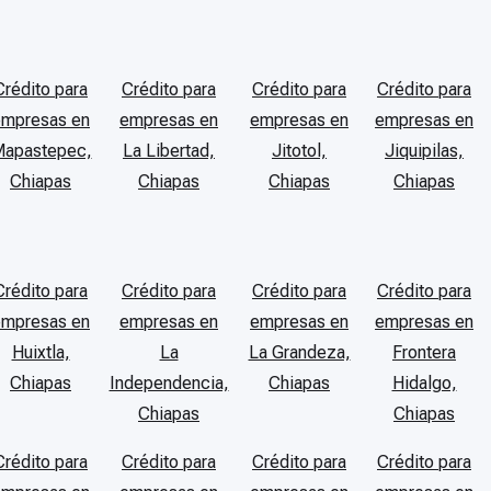
Crédito para
Crédito para
Crédito para
Crédito para
empresas en
empresas en
empresas en
empresas en
apastepec,
La Libertad,
Jitotol,
Jiquipilas,
Chiapas
Chiapas
Chiapas
Chiapas
Crédito para
Crédito para
Crédito para
Crédito para
empresas en
empresas en
empresas en
empresas en
Huixtla,
La
La Grandeza,
Frontera
Chiapas
Independencia,
Chiapas
Hidalgo,
Chiapas
Chiapas
Crédito para
Crédito para
Crédito para
Crédito para