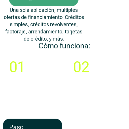
Una sola aplicación, multiples
ofertas de financiamiento. Créditos
simples, créditos revolventes,
factoraje, arrendamiento, tarjetas
de crédito, y más.
Cómo funciona:
Paso
Paso
01
02
Compara y elige la
Crea tu cuenta y llena
mejor
una solicitud 100% en
oferta de
línea
financiamiento
Paso
Paso