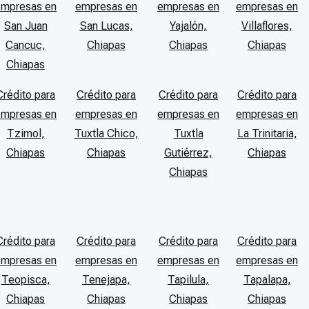
empresas en
empresas en
empresas en
empresas en
San Juan
San Lucas,
Yajalón,
Villaflores,
Cancuc,
Chiapas
Chiapas
Chiapas
Chiapas
Crédito para
Crédito para
Crédito para
Crédito para
empresas en
empresas en
empresas en
empresas en
Tzimol,
Tuxtla Chico,
Tuxtla
La Trinitaria,
Chiapas
Chiapas
Gutiérrez,
Chiapas
Chiapas
Crédito para
Crédito para
Crédito para
Crédito para
empresas en
empresas en
empresas en
empresas en
Teopisca,
Tenejapa,
Tapilula,
Tapalapa,
Chiapas
Chiapas
Chiapas
Chiapas