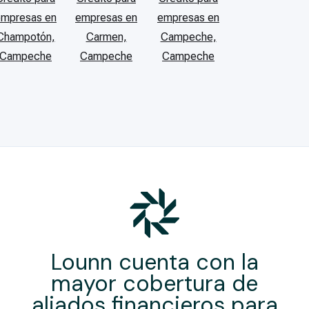
empresas en
empresas en
empresas en
Champotón,
Carmen,
Campeche,
Campeche
Campeche
Campeche
Lounn cuenta con la
mayor cobertura de
aliados financieros para