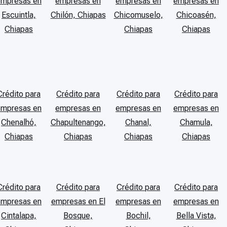
empresas en
empresas en
empresas en
empresas en
Escuintla,
Chilón, Chiapas
Chicomuselo,
Chicoasén,
Chiapas
Chiapas
Chiapas
Crédito para
Crédito para
Crédito para
Crédito para
empresas en
empresas en
empresas en
empresas en
Chenalhó,
Chapultenango,
Chanal,
Chamula,
Chiapas
Chiapas
Chiapas
Chiapas
Crédito para
Crédito para
Crédito para
Crédito para
empresas en
empresas en El
empresas en
empresas en
Cintalapa,
Bosque,
Bochil,
Bella Vista,