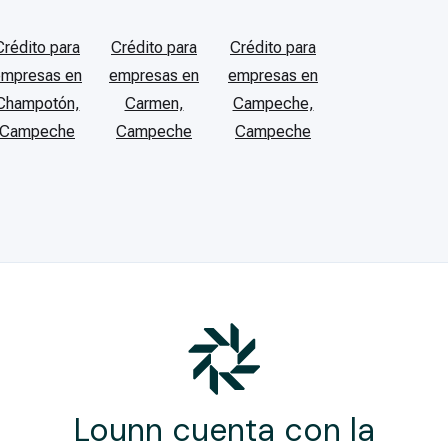
Crédito para
Crédito para
Crédito para
empresas en
empresas en
empresas en
Champotón,
Carmen,
Campeche,
Campeche
Campeche
Campeche
Lounn cuenta con la