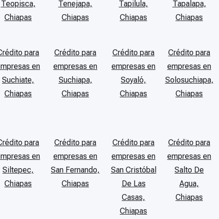
Teopisca,
Tenejapa,
Tapilula,
Tapalapa,
Chiapas
Chiapas
Chiapas
Chiapas
Crédito para
Crédito para
Crédito para
Crédito para
empresas en
empresas en
empresas en
empresas en
Suchiate,
Suchiapa,
Soyaló,
Solosuchiapa,
Chiapas
Chiapas
Chiapas
Chiapas
Crédito para
Crédito para
Crédito para
Crédito para
empresas en
empresas en
empresas en
empresas en
Siltepec,
San Fernando,
San Cristóbal
Salto De
Chiapas
Chiapas
De Las
Agua,
Casas,
Chiapas
Chiapas