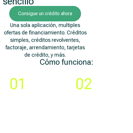
sencillo
Consigue un crédito ahora
Una sola aplicación, multiples
ofertas de financiamiento. Créditos
simples, créditos revolventes,
factoraje, arrendamiento, tarjetas
de crédito, y más.
Cómo funciona:
Paso
Paso
01
02
Compara y elige la
Crea tu cuenta y llena
mejor
una solicitud 100% en
oferta de
línea
financiamiento