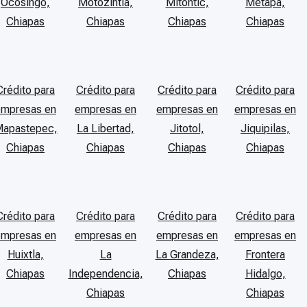
Ocosingo,
Motozintla,
Mitontic,
Metapa,
Chiapas
Chiapas
Chiapas
Chiapas
Crédito para
Crédito para
Crédito para
Crédito para
empresas en
empresas en
empresas en
empresas en
apastepec,
La Libertad,
Jitotol,
Jiquipilas,
Chiapas
Chiapas
Chiapas
Chiapas
Crédito para
Crédito para
Crédito para
Crédito para
empresas en
empresas en
empresas en
empresas en
Huixtla,
La
La Grandeza,
Frontera
Chiapas
Independencia,
Chiapas
Hidalgo,
Chiapas
Chiapas