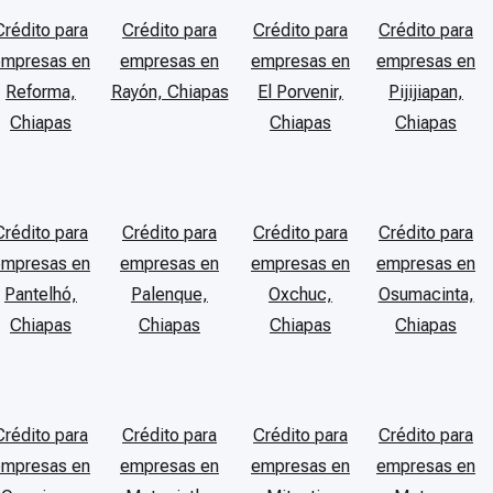
Crédito para
Crédito para
Crédito para
Crédito para
empresas en
empresas en
empresas en
empresas en
Reforma,
Rayón, Chiapas
El Porvenir,
Pijijiapan,
Chiapas
Chiapas
Chiapas
Crédito para
Crédito para
Crédito para
Crédito para
empresas en
empresas en
empresas en
empresas en
Pantelhó,
Palenque,
Oxchuc,
Osumacinta,
Chiapas
Chiapas
Chiapas
Chiapas
Crédito para
Crédito para
Crédito para
Crédito para
empresas en
empresas en
empresas en
empresas en