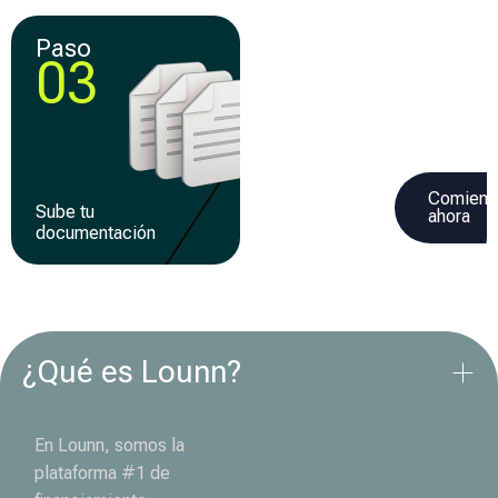
Paso
Paso
03
04
Comienz
Sube tu
Recibe tu
ahora
documentación
financiamiento
¿Qué es Lounn?
En Lounn, somos la
plataforma #1 de