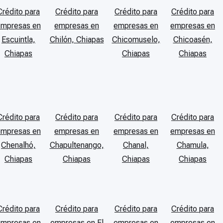
Crédito para
Crédito para
Crédito para
Crédito para
empresas en
empresas en
empresas en
empresas en
Escuintla,
Chilón, Chiapas
Chicomuselo,
Chicoasén,
Chiapas
Chiapas
Chiapas
Crédito para
Crédito para
Crédito para
Crédito para
empresas en
empresas en
empresas en
empresas en
Chenalhó,
Chapultenango,
Chanal,
Chamula,
Chiapas
Chiapas
Chiapas
Chiapas
Crédito para
Crédito para
Crédito para
Crédito para
empresas en
empresas en El
empresas en
empresas en