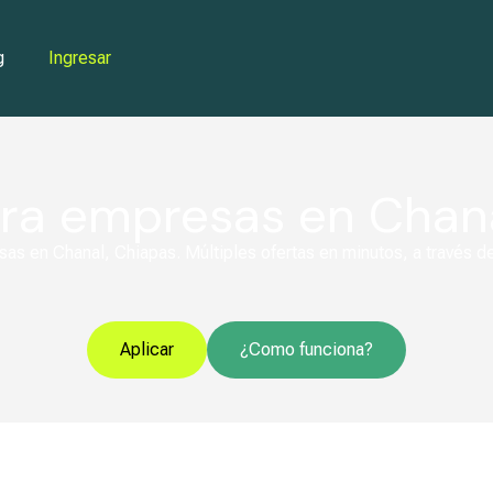
g
Ingresar
ara empresas en Chana
as en Chanal, Chiapas. Múltiples ofertas en minutos, a través de
Aplicar
¿Como funciona?