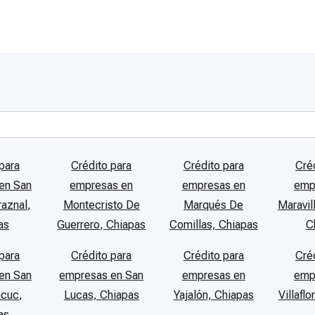
para
Crédito para
Crédito para
Cré
en San
empresas en
empresas en
emp
aznal,
Montecristo De
Marqués De
Maravil
as
Guerrero, Chiapas
Comillas, Chiapas
C
para
Crédito para
Crédito para
Cré
en San
empresas en San
empresas en
emp
ncuc,
Lucas, Chiapas
Yajalón, Chiapas
Villafl
as