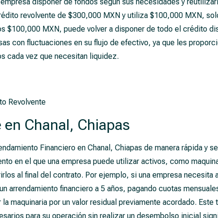
la empresa disponer de fondos según sus necesidades y reutiliza
crédito revolvente de $300,000 MXN y utiliza $100,000 MXN, sol
s $100,000 MXN, puede volver a disponer de todo el crédito dis
as con fluctuaciones en su flujo de efectivo, ya que les proporc
os cada vez que necesitan liquidez.
to Revolvente
e en Chanal, Chiapas
endamiento Financiero en Chanal, Chiapas de manera rápida y se
iento en el que una empresa puede utilizar activos, como maquin
irlos al final del contrato. Por ejemplo, si una empresa necesita 
n arrendamiento financiero a 5 años, pagando cuotas mensuales
 la maquinaria por un valor residual previamente acordado. Este t
arios para su operación sin realizar un desembolso inicial signi