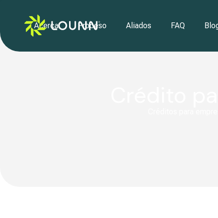
Acerca
Proceso
Aliados
FAQ
Blo
Crédito p
Créditos para empres