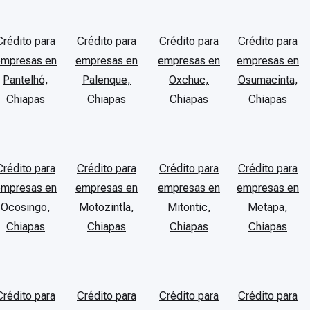
Crédito para
Crédito para
Crédito para
Crédito para
empresas en
empresas en
empresas en
empresas en
Pantelhó,
Palenque,
Oxchuc,
Osumacinta,
Chiapas
Chiapas
Chiapas
Chiapas
Crédito para
Crédito para
Crédito para
Crédito para
empresas en
empresas en
empresas en
empresas en
Ocosingo,
Motozintla,
Mitontic,
Metapa,
Chiapas
Chiapas
Chiapas
Chiapas
Crédito para
Crédito para
Crédito para
Crédito para