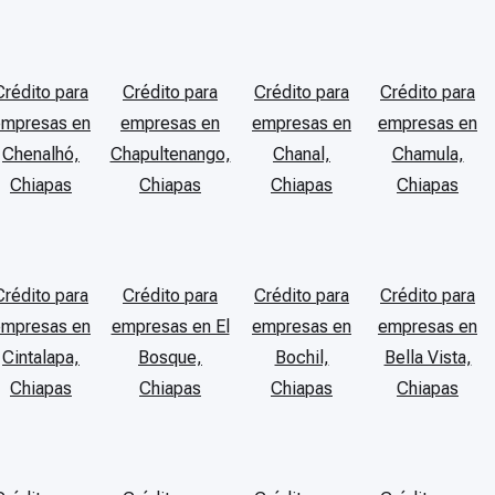
Crédito para
Crédito para
Crédito para
Crédito para
empresas en
empresas en
empresas en
empresas en
Chenalhó,
Chapultenango,
Chanal,
Chamula,
Chiapas
Chiapas
Chiapas
Chiapas
Crédito para
Crédito para
Crédito para
Crédito para
empresas en
empresas en El
empresas en
empresas en
Cintalapa,
Bosque,
Bochil,
Bella Vista,
Chiapas
Chiapas
Chiapas
Chiapas