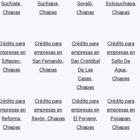
Suchiate,
Suchiapa,
Soyaló,
Solosuchiapa,
Chiapas
Chiapas
Chiapas
Chiapas
Crédito para
Crédito para
Crédito para
Crédito para
empresas en
empresas en
empresas en
empresas en
Siltepec,
San Fernando,
San Cristóbal
Salto De
Chiapas
Chiapas
De Las
Agua,
Casas,
Chiapas
Chiapas
Crédito para
Crédito para
Crédito para
Crédito para
empresas en
empresas en
empresas en
empresas en
Reforma,
Rayón, Chiapas
El Porvenir,
Pijijiapan,
Chiapas
Chiapas
Chiapas