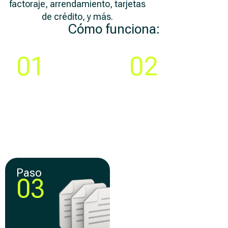
factoraje, arrendamiento, tarjetas
de crédito, y más.
Cómo funciona:
Paso
Paso
01
02
Compara y elige la
Crea tu cuenta y llena
mejor
una solicitud 100% en
oferta de
línea
financiamiento
Paso
Paso
03
04