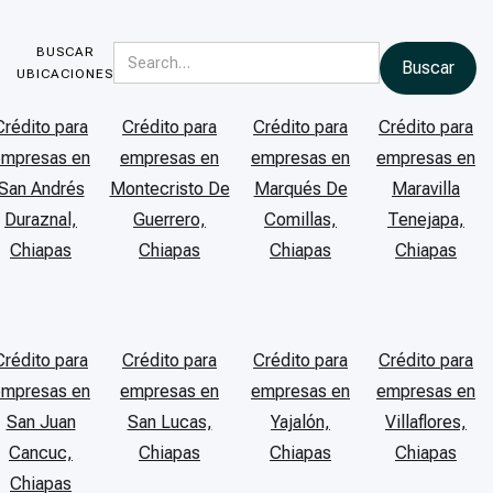
BUSCAR
UBICACIONES
Crédito para
Crédito para
Crédito para
Crédito para
empresas en
empresas en
empresas en
empresas en
San Andrés
Montecristo De
Marqués De
Maravilla
Duraznal,
Guerrero,
Comillas,
Tenejapa,
Chiapas
Chiapas
Chiapas
Chiapas
Crédito para
Crédito para
Crédito para
Crédito para
empresas en
empresas en
empresas en
empresas en
San Juan
San Lucas,
Yajalón,
Villaflores,
Cancuc,
Chiapas
Chiapas
Chiapas
Chiapas