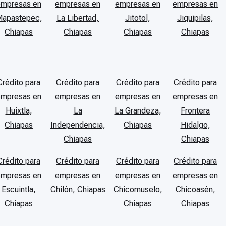
empresas en
empresas en
empresas en
empresas en
apastepec,
La Libertad,
Jitotol,
Jiquipilas,
Chiapas
Chiapas
Chiapas
Chiapas
Crédito para
Crédito para
Crédito para
Crédito para
empresas en
empresas en
empresas en
empresas en
Huixtla,
La
La Grandeza,
Frontera
Chiapas
Independencia,
Chiapas
Hidalgo,
Chiapas
Chiapas
Crédito para
Crédito para
Crédito para
Crédito para
empresas en
empresas en
empresas en
empresas en
Escuintla,
Chilón, Chiapas
Chicomuselo,
Chicoasén,
Chiapas
Chiapas
Chiapas