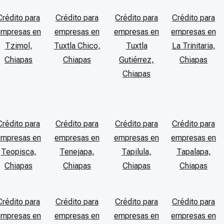
Crédito para
Crédito para
Crédito para
Crédito para
empresas en
empresas en
empresas en
empresas en
Tzimol,
Tuxtla Chico,
Tuxtla
La Trinitaria,
Chiapas
Chiapas
Gutiérrez,
Chiapas
Chiapas
Crédito para
Crédito para
Crédito para
Crédito para
empresas en
empresas en
empresas en
empresas en
Teopisca,
Tenejapa,
Tapilula,
Tapalapa,
Chiapas
Chiapas
Chiapas
Chiapas
Crédito para
Crédito para
Crédito para
Crédito para
empresas en
empresas en
empresas en
empresas en