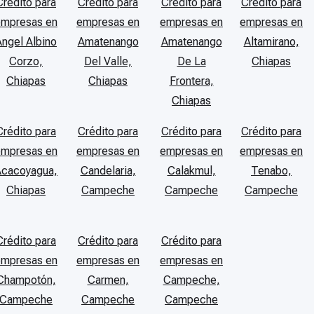
Crédito para
Crédito para
Crédito para
Crédito para
empresas en
empresas en
empresas en
empresas en
Angel Albino
Amatenango
Amatenango
Altamirano,
Corzo,
Del Valle,
De La
Chiapas
Chiapas
Chiapas
Frontera,
Chiapas
Crédito para
Crédito para
Crédito para
Crédito para
empresas en
empresas en
empresas en
empresas en
Acacoyagua,
Candelaria,
Calakmul,
Tenabo,
Chiapas
Campeche
Campeche
Campeche
Crédito para
Crédito para
Crédito para
empresas en
empresas en
empresas en
Champotón,
Carmen,
Campeche,
Campeche
Campeche
Campeche