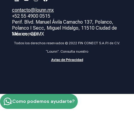
contacto@lounn.mx
+52 55 4900 0515
Perif. Blvd. Manuel Ávila Camacho 137, Polanco,
Polanco I Secc, Miguel Hidalgo, 11510 Ciudad de
México, CDMX
View on maps
Todos los derechos reservados © 2022 FIN CONECT S.A.P.I de C.V.
“Lounn”. Consulta nuestro
Aviso de Privacidad
¿Como podemos ayudarte?