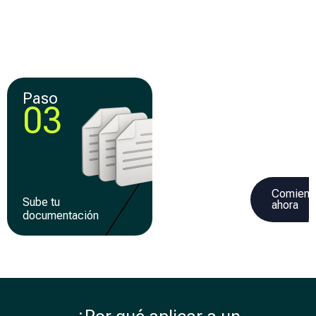
Compara y elige la
Crea tu cuenta y llena
mejor
una solicitud 100% en
oferta de
línea
financiamiento
Paso
Paso
03
04
Comienz
Sube tu
Recibe tu
ahora
documentación
financiamiento