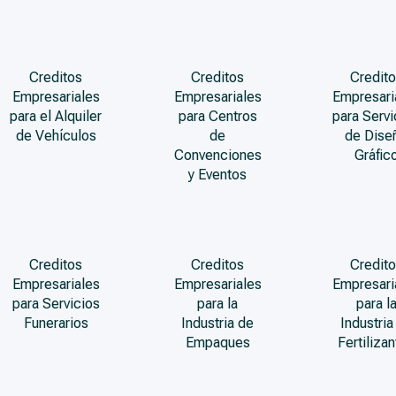
Creditos
Creditos
Credito
Empresariales
Empresariales
Empresari
para el Alquiler
para Centros
para Servi
de Vehículos
de
de Dise
Convenciones
Gráfic
y Eventos
Creditos
Creditos
Credito
Empresariales
Empresariales
Empresari
para Servicios
para la
para l
Funerarios
Industria de
Industria
Empaques
Fertiliza