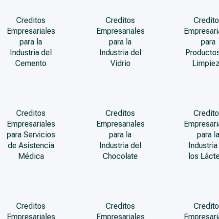
Creditos
Creditos
Credito
Empresariales
Empresariales
Empresari
para la
para la
para
Industria del
Industria del
Producto
Cemento
Vidrio
Limpie
Creditos
Creditos
Credito
Empresariales
Empresariales
Empresari
para Servicios
para la
para l
de Asistencia
Industria del
Industria
Médica
Chocolate
los Láct
Creditos
Creditos
Credito
Empresariales
Empresariales
Empresari