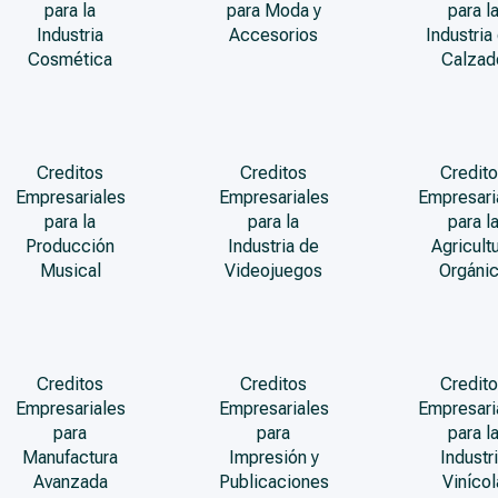
para la
para Moda y
para l
Industria
Accesorios
Industria
Cosmética
Calzad
Creditos
Creditos
Credito
Empresariales
Empresariales
Empresari
para la
para la
para l
Producción
Industria de
Agricult
Musical
Videojuegos
Orgáni
Creditos
Creditos
Credito
Empresariales
Empresariales
Empresari
para
para
para l
Manufactura
Impresión y
Industr
Avanzada
Publicaciones
Vinícol