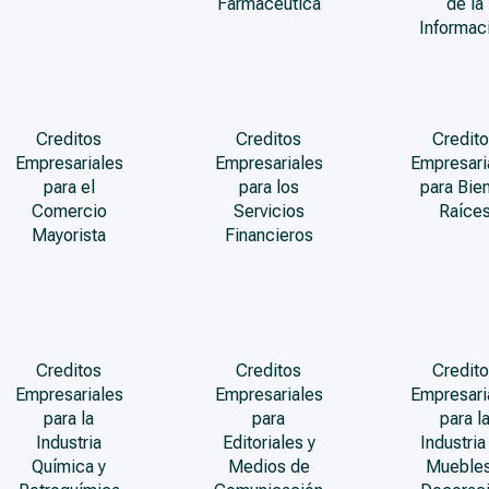
Farmacéutica
de la
Informac
Creditos
Creditos
Credito
Empresariales
Empresariales
Empresari
para el
para los
para Bie
Comercio
Servicios
Raíce
Mayorista
Financieros
Creditos
Creditos
Credito
Empresariales
Empresariales
Empresari
para la
para
para l
Industria
Editoriales y
Industria
Química y
Medios de
Muebles