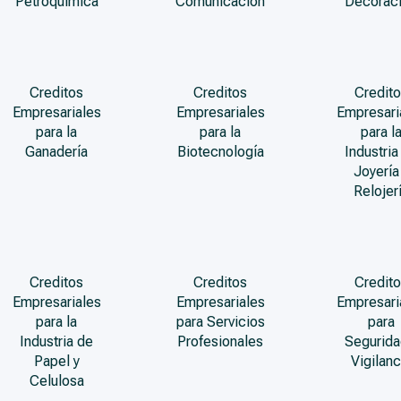
Petroquímica
Comunicación
Decorac
Creditos
Creditos
Credito
Empresariales
Empresariales
Empresari
para la
para la
para l
Ganadería
Biotecnología
Industria
Joyería
Relojer
Creditos
Creditos
Credito
Empresariales
Empresariales
Empresari
para la
para Servicios
para
Industria de
Profesionales
Segurida
Papel y
Vigilanc
Celulosa