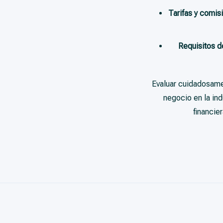
Tarifas y comis
Requisitos d
Evaluar cuidadosamen
negocio en la in
financie