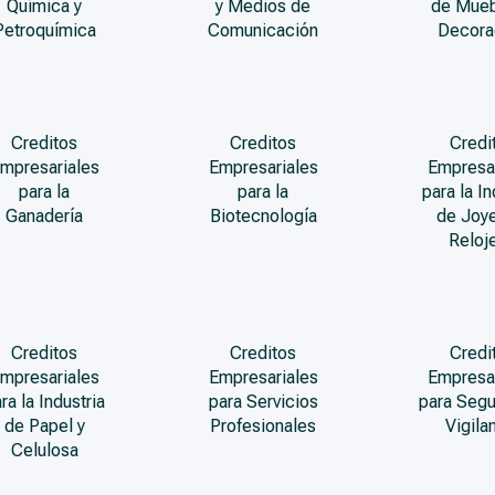
Química y
y Medios de
de Mueb
Petroquímica
Comunicación
Decora
Creditos
Creditos
Credi
mpresariales
Empresariales
Empresa
para la
para la
para la In
Ganadería
Biotecnología
de Joye
Reloje
Creditos
Creditos
Credi
mpresariales
Empresariales
Empresa
ra la Industria
para Servicios
para Segu
de Papel y
Profesionales
Vigila
Celulosa