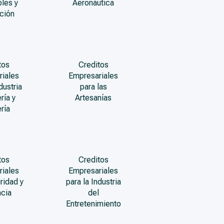
les y
Aeronáutica
ción
tos
Creditos
riales
Empresariales
dustria
para las
ría y
Artesanías
ría
tos
Creditos
riales
Empresariales
ridad y
para la Industria
ncia
del
Entretenimiento