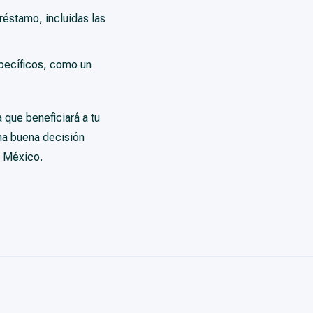
réstamo, incluidas las
pecíficos, como un
 que beneficiará a tu
na buena decisión
n México.