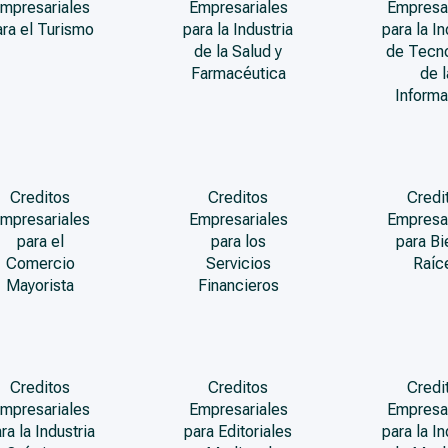
mpresariales
Empresariales
Empresa
ara el Turismo
para la Industria
para la In
de la Salud y
de Tecn
Farmacéutica
de l
Informa
Creditos
Creditos
Credi
mpresariales
Empresariales
Empresa
para el
para los
para Bi
Comercio
Servicios
Raíc
Mayorista
Financieros
Creditos
Creditos
Credi
mpresariales
Empresariales
Empresa
ra la Industria
para Editoriales
para la In