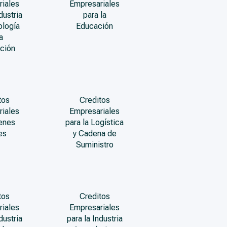
riales
Empresariales
dustria
para la
ología
Educación
a
ción
tos
Creditos
riales
Empresariales
enes
para la Logística
es
y Cadena de
Suministro
tos
Creditos
riales
Empresariales
dustria
para la Industria