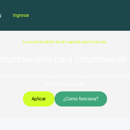
g
Ingresar
La puerta abierta al capital que buscas.
Empresariales para Empresas de 
 de Creditos Empresariales para Empresas de tecnología. Múltip
una sola aplicación.
Aplicar
¿Como funciona?