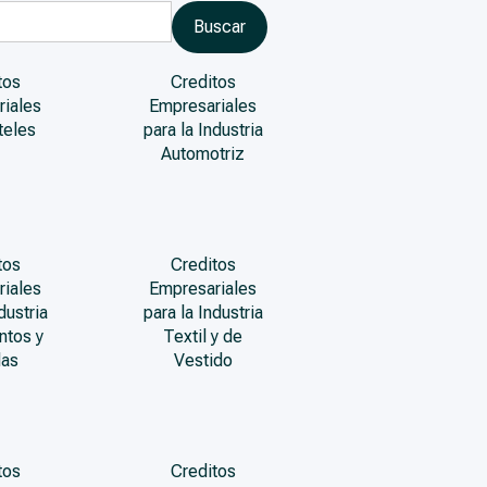
tos
Creditos
riales
Empresariales
teles
para la Industria
Automotriz
tos
Creditos
riales
Empresariales
dustria
para la Industria
ntos y
Textil y de
das
Vestido
tos
Creditos