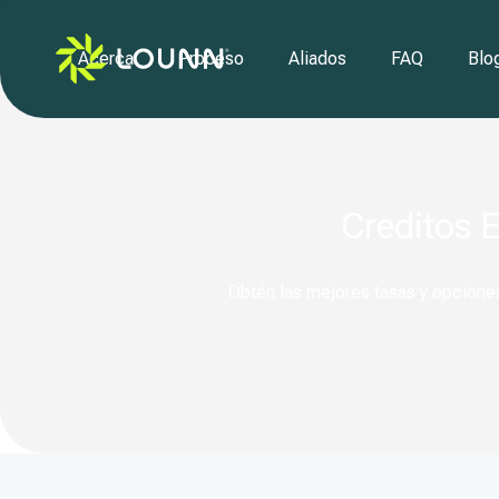
Acerca
Proceso
Aliados
FAQ
Blo
Creditos 
Obtén las mejores tasas y opciones