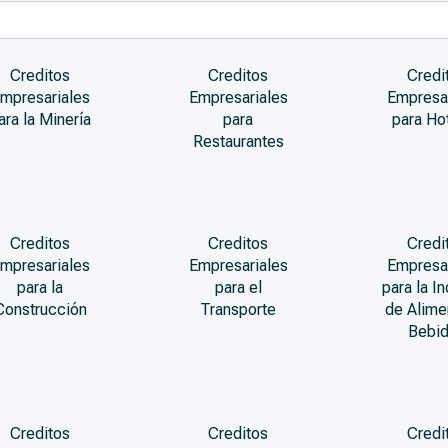
Creditos
Creditos
Credi
mpresariales
Empresariales
Empresa
ara la Minería
para
para Ho
Restaurantes
Creditos
Creditos
Credi
mpresariales
Empresariales
Empresa
para la
para el
para la In
Construcción
Transporte
de Alime
Bebi
Creditos
Creditos
Credi