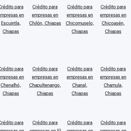
Crédito para
Crédito para
Crédito para
Crédito para
empresas en
empresas en
empresas en
empresas en
Escuintla,
Chilón, Chiapas
Chicomuselo,
Chicoasén,
Chiapas
Chiapas
Chiapas
Crédito para
Crédito para
Crédito para
Crédito para
empresas en
empresas en
empresas en
empresas en
Chenalhó,
Chapultenango,
Chanal,
Chamula,
Chiapas
Chiapas
Chiapas
Chiapas
Crédito para
Crédito para
Crédito para
Crédito para
empresas en
empresas en El
empresas en
empresas en