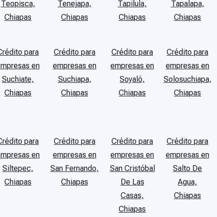
Teopisca,
Tenejapa,
Tapilula,
Tapalapa,
Chiapas
Chiapas
Chiapas
Chiapas
Crédito para
Crédito para
Crédito para
Crédito para
empresas en
empresas en
empresas en
empresas en
Suchiate,
Suchiapa,
Soyaló,
Solosuchiapa,
Chiapas
Chiapas
Chiapas
Chiapas
Crédito para
Crédito para
Crédito para
Crédito para
empresas en
empresas en
empresas en
empresas en
Siltepec,
San Fernando,
San Cristóbal
Salto De
Chiapas
Chiapas
De Las
Agua,
Casas,
Chiapas
Chiapas