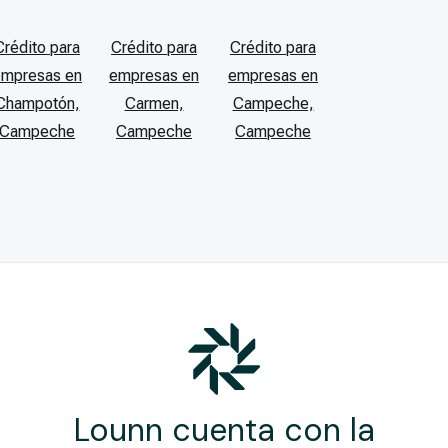
Crédito para
Crédito para
Crédito para
empresas en
empresas en
empresas en
Champotón,
Carmen,
Campeche,
Campeche
Campeche
Campeche
Lounn cuenta con la