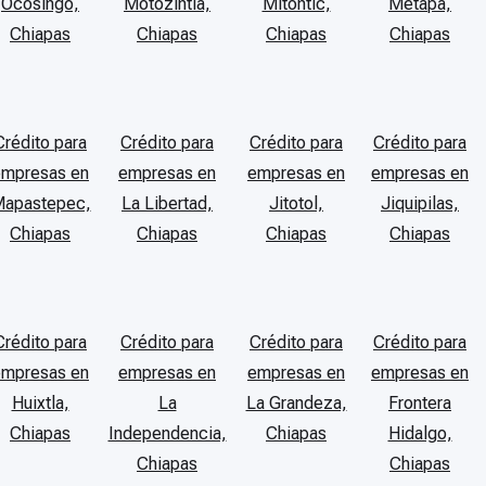
Ocosingo,
Motozintla,
Mitontic,
Metapa,
Chiapas
Chiapas
Chiapas
Chiapas
Crédito para
Crédito para
Crédito para
Crédito para
empresas en
empresas en
empresas en
empresas en
apastepec,
La Libertad,
Jitotol,
Jiquipilas,
Chiapas
Chiapas
Chiapas
Chiapas
Crédito para
Crédito para
Crédito para
Crédito para
empresas en
empresas en
empresas en
empresas en
Huixtla,
La
La Grandeza,
Frontera
Chiapas
Independencia,
Chiapas
Hidalgo,
Chiapas
Chiapas