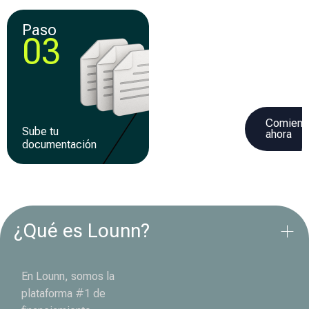
Paso
Paso
03
04
Comienz
Sube tu
Recibe tu
ahora
documentación
financiamiento
¿Qué es Lounn?
En Lounn, somos la
plataforma #1 de