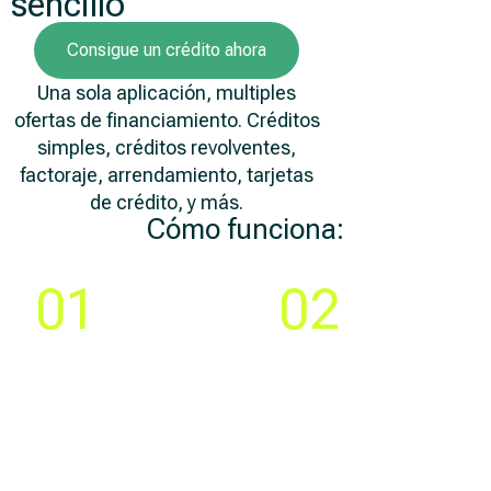
sencillo
Consigue un crédito ahora
Una sola aplicación, multiples
ofertas de financiamiento. Créditos
simples, créditos revolventes,
factoraje, arrendamiento, tarjetas
de crédito, y más.
Cómo funciona:
Paso
Paso
01
02
Compara y elige la
Crea tu cuenta y llena
mejor
una solicitud 100% en
oferta de
línea
financiamiento