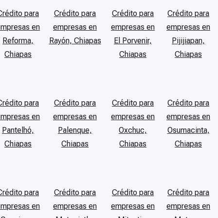
Crédito para
Crédito para
Crédito para
Crédito para
empresas en
empresas en
empresas en
empresas en
Reforma,
Rayón, Chiapas
El Porvenir,
Pijijiapan,
Chiapas
Chiapas
Chiapas
Crédito para
Crédito para
Crédito para
Crédito para
empresas en
empresas en
empresas en
empresas en
Pantelhó,
Palenque,
Oxchuc,
Osumacinta,
Chiapas
Chiapas
Chiapas
Chiapas
Crédito para
Crédito para
Crédito para
Crédito para
empresas en
empresas en
empresas en
empresas en