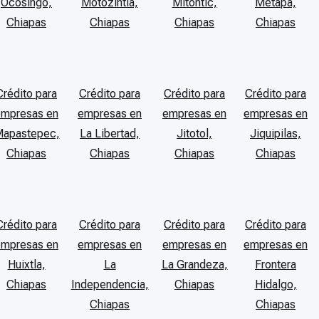
Ocosingo,
Motozintla,
Mitontic,
Metapa,
Chiapas
Chiapas
Chiapas
Chiapas
Crédito para
Crédito para
Crédito para
Crédito para
empresas en
empresas en
empresas en
empresas en
apastepec,
La Libertad,
Jitotol,
Jiquipilas,
Chiapas
Chiapas
Chiapas
Chiapas
Crédito para
Crédito para
Crédito para
Crédito para
empresas en
empresas en
empresas en
empresas en
Huixtla,
La
La Grandeza,
Frontera
Chiapas
Independencia,
Chiapas
Hidalgo,
Chiapas
Chiapas