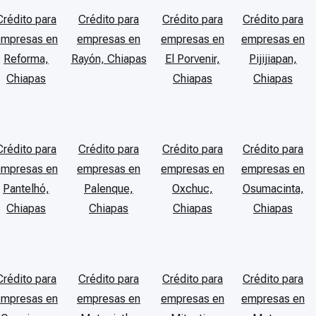
Crédito para
Crédito para
Crédito para
Crédito para
empresas en
empresas en
empresas en
empresas en
Reforma,
Rayón, Chiapas
El Porvenir,
Pijijiapan,
Chiapas
Chiapas
Chiapas
Crédito para
Crédito para
Crédito para
Crédito para
empresas en
empresas en
empresas en
empresas en
Pantelhó,
Palenque,
Oxchuc,
Osumacinta,
Chiapas
Chiapas
Chiapas
Chiapas
Crédito para
Crédito para
Crédito para
Crédito para
empresas en
empresas en
empresas en
empresas en