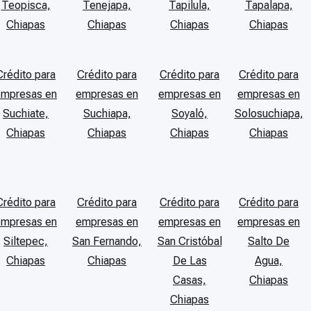
Teopisca,
Tenejapa,
Tapilula,
Tapalapa,
Chiapas
Chiapas
Chiapas
Chiapas
Crédito para
Crédito para
Crédito para
Crédito para
empresas en
empresas en
empresas en
empresas en
Suchiate,
Suchiapa,
Soyaló,
Solosuchiapa,
Chiapas
Chiapas
Chiapas
Chiapas
Crédito para
Crédito para
Crédito para
Crédito para
empresas en
empresas en
empresas en
empresas en
Siltepec,
San Fernando,
San Cristóbal
Salto De
Chiapas
Chiapas
De Las
Agua,
Casas,
Chiapas
Chiapas