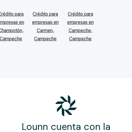
Crédito para
Crédito para
Crédito para
empresas en
empresas en
empresas en
Champotón,
Carmen,
Campeche,
Campeche
Campeche
Campeche
Lounn cuenta con la