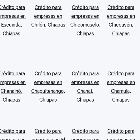
Crédito para
Crédito para
Crédito para
Crédito para
empresas en
empresas en
empresas en
empresas en
Escuintla,
Chilón, Chiapas
Chicomuselo,
Chicoasén,
Chiapas
Chiapas
Chiapas
Crédito para
Crédito para
Crédito para
Crédito para
empresas en
empresas en
empresas en
empresas en
Chenalhó,
Chapultenango,
Chanal,
Chamula,
Chiapas
Chiapas
Chiapas
Chiapas
Crédito para
Crédito para
Crédito para
Crédito para
empresas en
empresas en El
empresas en
empresas en