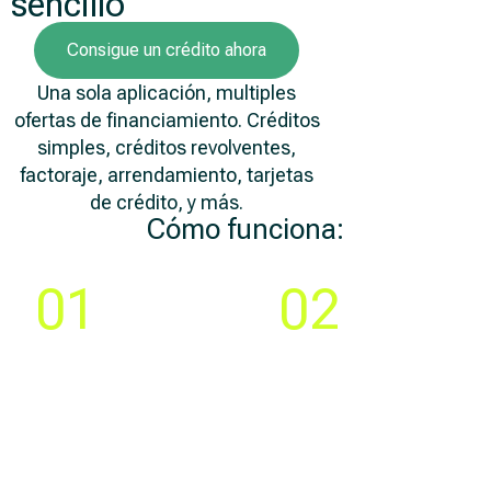
sencillo
Consigue un crédito ahora
Una sola aplicación, multiples
ofertas de financiamiento. Créditos
simples, créditos revolventes,
factoraje, arrendamiento, tarjetas
de crédito, y más.
Cómo funciona:
Paso
Paso
01
02
Compara y elige la
Crea tu cuenta y llena
mejor
una solicitud 100% en
oferta de
línea
financiamiento