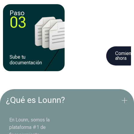
Paso
Paso
03
04
Comienz
Sube tu
Recibe tu
ahora
documentación
financiamiento
¿Qué es Lounn?
En Lounn, somos la
plataforma #1 de