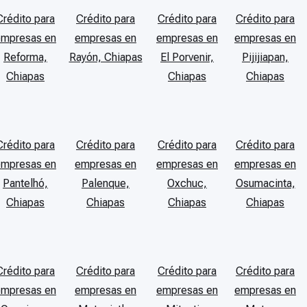
Crédito para
Crédito para
Crédito para
Crédito para
empresas en
empresas en
empresas en
empresas en
Reforma,
Rayón, Chiapas
El Porvenir,
Pijijiapan,
Chiapas
Chiapas
Chiapas
Crédito para
Crédito para
Crédito para
Crédito para
empresas en
empresas en
empresas en
empresas en
Pantelhó,
Palenque,
Oxchuc,
Osumacinta,
Chiapas
Chiapas
Chiapas
Chiapas
Crédito para
Crédito para
Crédito para
Crédito para
empresas en
empresas en
empresas en
empresas en