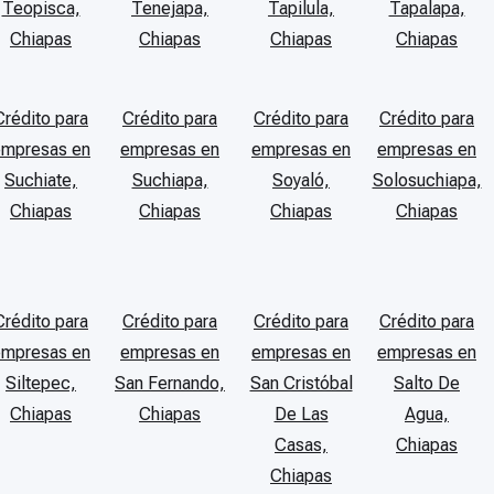
Teopisca,
Tenejapa,
Tapilula,
Tapalapa,
Chiapas
Chiapas
Chiapas
Chiapas
Crédito para
Crédito para
Crédito para
Crédito para
empresas en
empresas en
empresas en
empresas en
Suchiate,
Suchiapa,
Soyaló,
Solosuchiapa,
Chiapas
Chiapas
Chiapas
Chiapas
Crédito para
Crédito para
Crédito para
Crédito para
empresas en
empresas en
empresas en
empresas en
Siltepec,
San Fernando,
San Cristóbal
Salto De
Chiapas
Chiapas
De Las
Agua,
Casas,
Chiapas
Chiapas