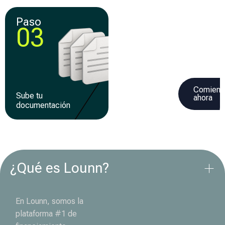
Paso
Paso
03
04
Comienz
Sube tu
Recibe tu
ahora
documentación
financiamiento
¿Qué es Lounn?
En Lounn, somos la
plataforma #1 de