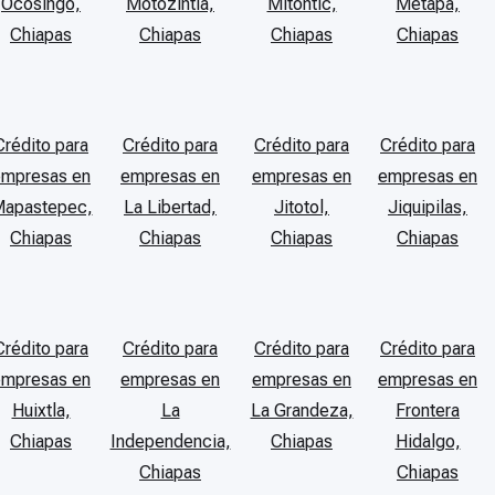
Ocosingo,
Motozintla,
Mitontic,
Metapa,
Chiapas
Chiapas
Chiapas
Chiapas
Crédito para
Crédito para
Crédito para
Crédito para
empresas en
empresas en
empresas en
empresas en
apastepec,
La Libertad,
Jitotol,
Jiquipilas,
Chiapas
Chiapas
Chiapas
Chiapas
Crédito para
Crédito para
Crédito para
Crédito para
empresas en
empresas en
empresas en
empresas en
Huixtla,
La
La Grandeza,
Frontera
Chiapas
Independencia,
Chiapas
Hidalgo,
Chiapas
Chiapas