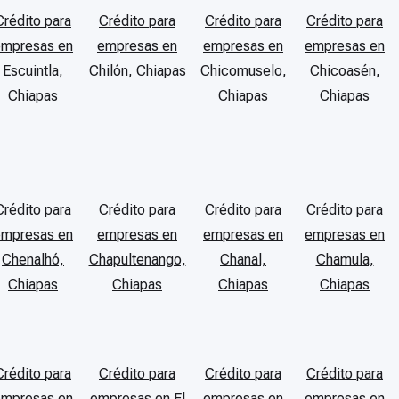
Crédito para
Crédito para
Crédito para
Crédito para
empresas en
empresas en
empresas en
empresas en
Escuintla,
Chilón, Chiapas
Chicomuselo,
Chicoasén,
Chiapas
Chiapas
Chiapas
Crédito para
Crédito para
Crédito para
Crédito para
empresas en
empresas en
empresas en
empresas en
Chenalhó,
Chapultenango,
Chanal,
Chamula,
Chiapas
Chiapas
Chiapas
Chiapas
Crédito para
Crédito para
Crédito para
Crédito para
empresas en
empresas en El
empresas en
empresas en