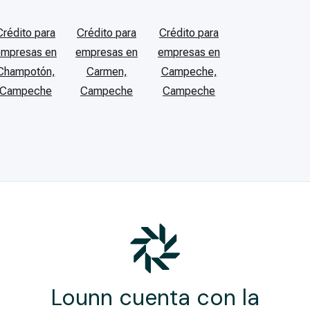
Crédito para
Crédito para
Crédito para
empresas en
empresas en
empresas en
Champotón,
Carmen,
Campeche,
Campeche
Campeche
Campeche
Lounn cuenta con la