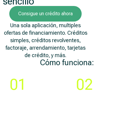
sencillo
Consigue un crédito ahora
Una sola aplicación, multiples
ofertas de financiamiento. Créditos
simples, créditos revolventes,
factoraje, arrendamiento, tarjetas
de crédito, y más.
Cómo funciona:
Paso
Paso
01
02
Compara y elige la
Crea tu cuenta y llena
mejor
una solicitud 100% en
oferta de
línea
financiamiento