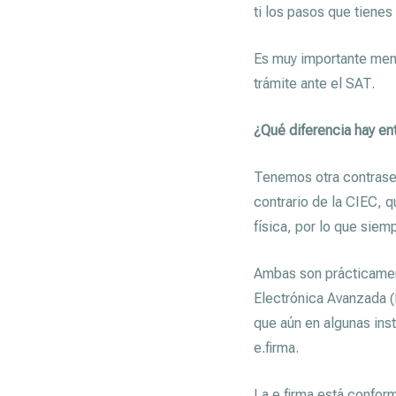
ti los pasos que tienes
Es muy importante menc
trámite ante el SAT.
¿Qué diferencia hay ent
Tenemos otra contraseñ
contrario de la CIEC, q
física, por lo que siem
Ambas son prácticamen
Electrónica Avanzada (FI
que aún en algunas ins
e.firma.
La e.firma está conform