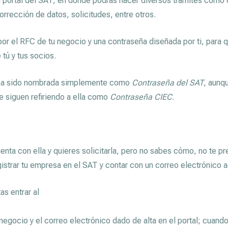
l portal del SAT, en donde podrás hacer diversos trámites como
orrección de datos, solicitudes, entre otros.
or el RFC de tu negocio y una contraseña diseñada por ti, para 
 tú y tus socios.
, ha sido nombrada simplemente como
Contraseña del SAT
, aunq
 se siguen refiriendo a ella como
Contraseña CIEC
.
enta con ella y quieres solicitarla, pero no sabes cómo, no te p
istrar tu empresa en el SAT y contar con un correo electrónico a
as entrar al
 negocio y el correo electrónico dado de alta en el portal; cuando