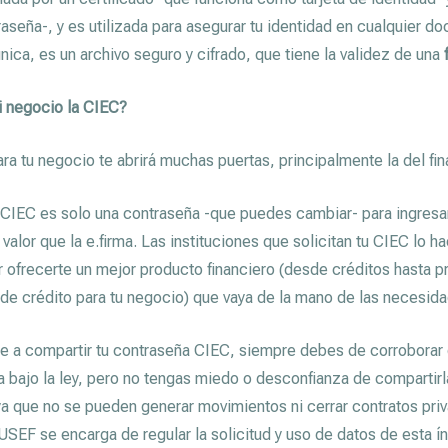
aseña-, y es utilizada para asegurar tu identidad en cualquier do
nica, es un archivo seguro y cifrado, que tiene la validez de una
i negocio la CIEC?
ra tu negocio te abrirá muchas puertas, principalmente la del fi
CIEC es solo una contraseña -que puedes cambiar- para ingresar 
valor que la e.firma. Las instituciones que solicitan tu CIEC lo h
r ofrecerte un mejor producto financiero (desde créditos hasta 
 de crédito para tu negocio) que vaya de la mano de las necesid
te a compartir tu contraseña CIEC, siempre debes de corroborar q
da bajo la ley, pero no tengas miedo o desconfianza de compartirl
 ya que no se pueden generar movimientos ni cerrar contratos pri
SEF se encarga de regular la solicitud y uso de datos de esta ín