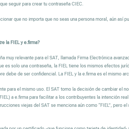
 que seguir para crear tu contraseña CIEC.
ionar que no importa que no seas una persona moral, aún así pu
re la FIEL y e.firma?
a muy relevante para el SAT, llamada Firma Electrónica avanzad
ue es solo una contraseña, la FIEL tiene los mismos efectos jurí
pre debe de ser confidencial. La FIEL y la e.firma es el mismo arc
te para el mismo uso. El SAT tomo la decisión de cambiar el n
EL) a e.firma para facilitar a los contribuyentes la intención rea
trucciones viejas del SAT se menciona aún como “FIEL”, pero el
ada por un certificado -que funciona como tarjeta de identidad- y