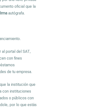
cumento oficial que la
firma
autógrafa.
nanciamiento.
al portal del SAT,
acen con fines
préstamos
ades de tu empresa.
ue la institución que
a con instituciones
vados o públicos con
dole, por lo que estás