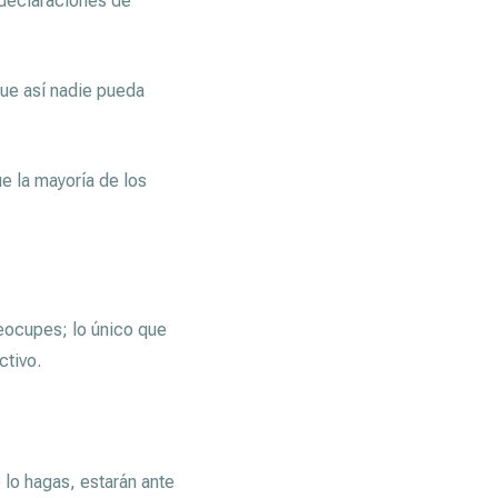
 declaraciones de
que así nadie pueda
ue la mayoría de los
reocupes; lo único que
ctivo.
 lo hagas, estarán ante