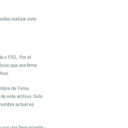
edes realizar este
a o FIEL. Por el
dicos que una firma
hivo.
ombre de Firma
l de este archivo. Solo
 nombre actual es
 por una llave privada -