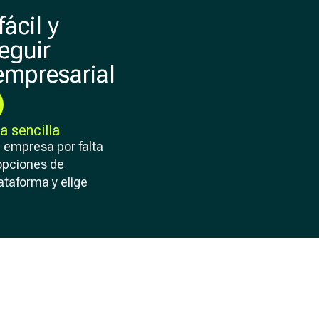
ácil y
eguir
empresarial
a sencilla
u empresa por falta
opciones de
ataforma y elige