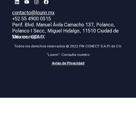
contacto@lounn.mx
+52 55 4900 0515
Perif. Blvd. Manuel Ávila Camacho 137, Polanco,
Polanco I Secc, Miguel Hidalgo, 11510 Ciudad de
México, CDMX
View on maps
Todos los derechos reservados © 2022 FIN CONECT S.A.P.I de C.V.
“Lounn”. Consulta nuestro
Aviso de Privacidad