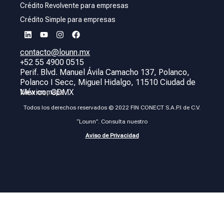
Crédito Revolvente para empresas
Crédito Simple para empresas
contacto@lounn.mx
+52 55 4900 0515
Perif. Blvd. Manuel Ávila Camacho 137, Polanco,
Polanco I Secc, Miguel Hidalgo, 11510 Ciudad de
México, CDMX
View on maps
Todos los derechos reservados © 2022 FIN CONECT S.A.P.I de C.V.
“Lounn”. Consulta nuestro
Aviso de Privacidad