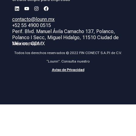
contacto@lounn.mx
+52 55 4900 0515
Perif. Blvd. Manuel Ávila Camacho 137, Polanco,
Polanco I Secc, Miguel Hidalgo, 11510 Ciudad de
México, CDMX
View on maps
Todos los derechos reservados © 2022 FIN CONECT S.A.P.I de C.V.
“Lounn”. Consulta nuestro
Aviso de Privacidad