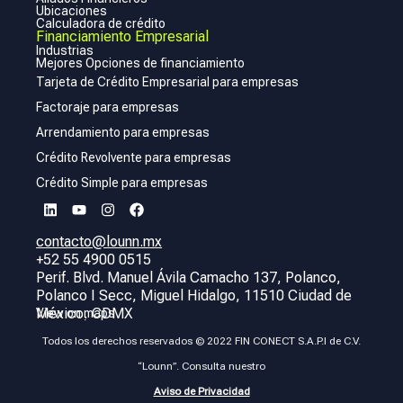
Ubicaciones
Calculadora de crédito
Financiamiento Empresarial
Industrias
Mejores Opciones de financiamiento
Tarjeta de Crédito Empresarial para empresas
Factoraje para empresas
Arrendamiento para empresas
Crédito Revolvente para empresas
Crédito Simple para empresas
contacto@lounn.mx
+52 55 4900 0515
Perif. Blvd. Manuel Ávila Camacho 137, Polanco,
Polanco I Secc, Miguel Hidalgo, 11510 Ciudad de
México, CDMX
View on maps
Todos los derechos reservados © 2022 FIN CONECT S.A.P.I de C.V.
“Lounn”. Consulta nuestro
Aviso de Privacidad