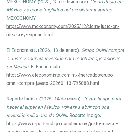
MEXCONOMY. (2025, 15 de diciembre).
Cierra Jüsto en
México y expone fragilidad del ecosistema startup
.
MEXCONOMY.
https://www.mexconomy.com/2025/12/cierra-justo-en-
mexico-y-expone.html
El Economista. (2026, 13 de enero).
Grupo OMNi compra
a Jüsto y anuncia inversión para reactivar operaciones
en México
. El Economista.
https://www.eleconomista.com.mx/mercados/grupo-
omni-compra-juesto-20260113-795088.html
Reporte Índigo. (2026, 14 de enero).
Jüsto, la app para
hacer el súper en México, volverá a abrir con una
inversión millonaria de OMNi
. Reporte Índigo.
https://www.reporteindigo.com/nacional/justo-renace-
con-inyeccion-de-grupo-omni-duenos-de-bankaool-