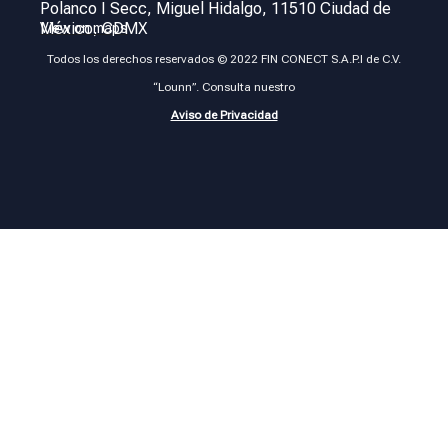
Polanco I Secc, Miguel Hidalgo, 11510 Ciudad de
México, CDMX
View on maps
Todos los derechos reservados © 2022 FIN CONECT S.A.P.I de C.V.
“Lounn”. Consulta nuestro
Aviso de Privacidad