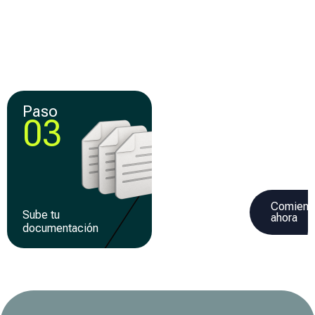
Compara y elige la
Crea tu cuenta y llena
mejor
una solicitud 100% en
oferta de
línea
financiamiento
Paso
Paso
03
04
Comienz
Sube tu
Recibe tu
ahora
documentación
financiamiento