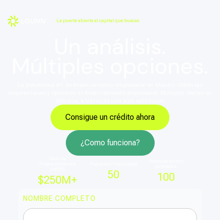
La puerta abierta al capital que buscas.
Un análisis.
Múltiples opciones.
La plataforma #1 de financiamiento empresarial en México. Obtén las
mejores tasas y opciones de financiamiento empresarial. Múltiples ofertas en
minutos, a través de una sola aplicación.
Consigue un crédito ahora
¿Como funciona?
Valor de
Horas de ahorro
Financiamientos
Proyectos Financiados
promedio
(MDP)
50
100
$
250
M+
NOMBRE COMPLETO